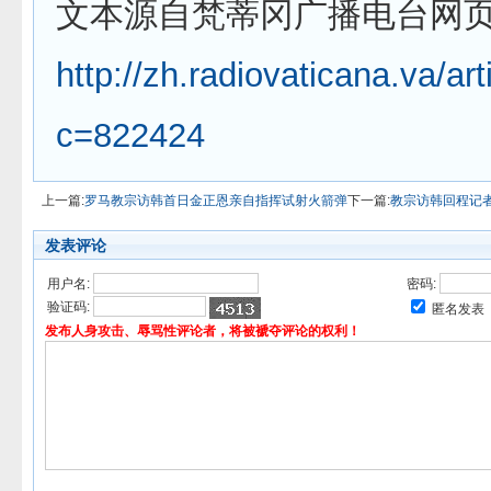
文本源自梵蒂冈广播电台网
http://zh.radiovaticana.va/ar
c=822424
上一篇:
罗马教宗访韩首日金正恩亲自指挥试射火箭弹
下一篇:
教宗访韩回程记
发表评论
用户名:
密码:
验证码:
匿名发表
发布人身攻击、辱骂性评论者，将被褫夺评论的权利！