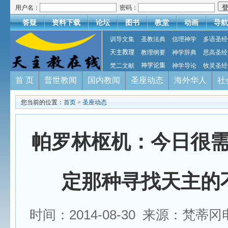
用户名：
密码：
答疑
资料下载
论坛
图书
教堂
动画
导航
训导文集
圣教法典
信理神学
多语圣经
天主教理
教理纲要
神学辞典
思高圣经
梵二文献
神学论集
神学导论
牧灵圣经
首 页
普世教闻
国内教闻
圣座动态
海外华人
社
您当前的位置：
首页
>
圣座动态
帕罗林枢机：今日很
定那种寻找天主的
时间：2014-08-30 来源：梵蒂