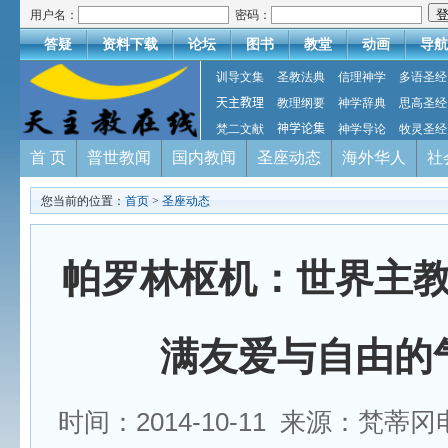
用户名：
密码：
答疑
资料下载
论坛
图书
教堂
动画
导航
训导文集
圣教法典
信理神学
多语圣经
天主教理
教理纲要
神学辞典
思高圣经
梵二文献
神学论集
神学导论
牧灵圣经
首 页
普世教闻
国内教闻
圣座动态
海外华人
社
您当前的位置：
首页
>
圣座动态
帕罗林枢机：世界主
满友爱与自由的
时间：2014-10-11 来源：梵蒂