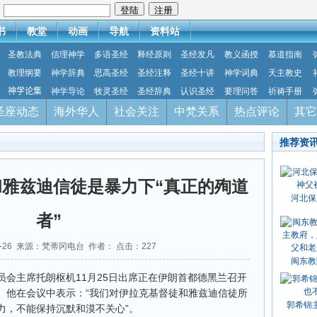
：
书
教堂
动画
导航
资料站
圣教法典
信理神学
多语圣经
释经原则
圣经发凡
教义函授
慕道指南
教理纲要
神学辞典
思高圣经
圣经注释
圣经十讲
神学词典
天主教史
神学论集
神学导论
牧灵圣经
圣经辞典
认识圣经
要理问答
祈祷手册
圣座动态
海外华人
社会关注
中梵关系
热点评论
其它
推荐资
雅兹迪信徒是暴力下“真正的殉道
河北保
者”
11-26 来源：梵蒂冈电台 作者： 点击：
227
闽东教
会主席托朗枢机11月25日出席正在伊朗首都德黑兰召开
。他在会议中表示：“我们对伊拉克基督徒和雅兹迪信徒所
郭希锦
力，不能保持沉默和漠不关心”。