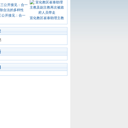
三公开接见：合一
宣化教区崔泰助理主教
章
息
新
门