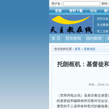
用户名：
密码
答疑
资料下载
论坛
图
训导文集
天主教理
梵二文献
首 页
普世教闻
国内教闻
您当前的位置：
首页
>
圣座动态
托朗枢机：基督徒和
时间：2014-
（梵蒂冈电台讯）圣座宗教交谈委员
的基督徒和穆斯林跨宗教对话会议
遭受的不人道和各种形式的极端暴