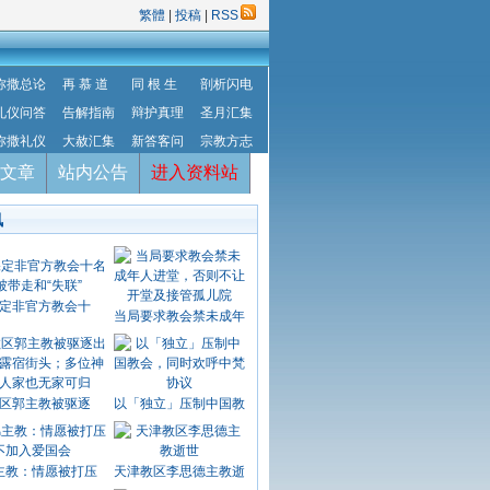
繁體
|
投稿
|
RSS
弥撒总论
再 慕 道
同 根 生
剖析闪电
礼仪问答
告解指南
辩护真理
圣月汇集
弥撒礼仪
大赦汇集
新答客问
宗教方志
文章
站内公告
进入资料站
讯
定非官方教会十
当局要求教会禁未成年
区郭主教被驱逐
以「独立」压制中国教
主教：情愿被打压
天津教区李思德主教逝