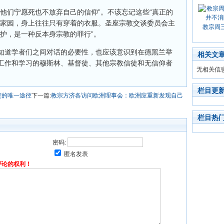
他们宁愿死也不放弃自己的信仰”。不该忘记这些“真正的
的家园，身上往往只有穿着的衣服。圣座宗教交谈委员会主
教宗周
护，是一种反本身宗教的罪行”。
知道学者们之间对话的必要性，也应该意识到在德黑兰举
相关文
工作和学习的穆斯林、基督徒、其他宗教信徒和无信仰者
无相关信
栏目更
突的唯一途径
下一篇:
教宗方济各访问欧洲理事会：欧洲应重新发现自己
栏目热
密码:
匿名发表
评论的权利！