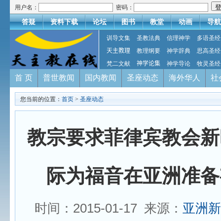
用户名：
密码：
答疑
资料下载
论坛
图书
教堂
动画
导航
训导文集
圣教法典
信理神学
多语圣经
天主教理
教理纲要
神学辞典
思高圣经
梵二文献
神学论集
神学导论
牧灵圣经
首 页
普世教闻
国内教闻
圣座动态
海外华人
社
您当前的位置：
首页
>
圣座动态
教宗要求菲律宾教会新
际为福音在亚洲准备
时间：2015-01-17 来源：
亚洲新