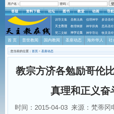
用户名：
密码：
答疑
资料下载
论坛
图书
教堂
动画
导航
训导文集
圣教法典
信理神学
多语圣经
天主教理
教理纲要
神学辞典
思高圣经
梵二文献
神学论集
神学导论
牧灵圣经
首 页
普世教闻
国内教闻
圣座动态
海外华人
社
您当前的位置：
首页
>
圣座动态
教宗方济各勉励哥伦
真理和正义奋
时间：2015-04-03 来源：梵蒂