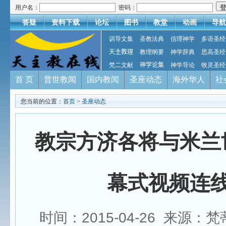
用户名：
密码：
答疑
资料下载
论坛
图书
教堂
动画
导航
训导文集
圣教法典
信理神学
多语圣经
天主教理
教理纲要
神学辞典
思高圣经
梵二文献
神学论集
神学导论
牧灵圣经
首 页
普世教闻
国内教闻
圣座动态
海外华人
社
您当前的位置：
首页
>
圣座动态
教宗方济各将与米兰
幕式视频连
时间：2015-04-26 来源：