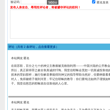
验证码:
匿名发表
发布人身攻击、辱骂性评论者，将被褫夺评论的权利！
评论（共有
2
条评论，点击查看更多）
本站网友 匿名
在前苏联，百分之七十的神父主教都被克格勃利用--------中国大陆的公开教
所以，真正获得罪之赦全靠真诚的忏悔。我坚信耶稣会宽恕一切真诚投靠他
抓来的罪妇那样；施行告解圣事能得到神父的指导帮助当然好，但要睁眼看看
对人，免得被瞎子领到河里；牢记住耶稣的教导：你们要纯洁如鸽子谨慎如
子。我坚信慈悲的耶稣就在信靠他的人心里。
本站网友 匿名