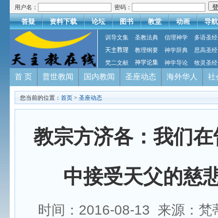
用户名：
密码：
答疑
资料下载
论坛
图书
教堂
动画
导航
训导文集
圣教法典
信理神学
多语圣经
天主教理
教理纲要
神学辞典
思高圣经
梵二文献
神学论集
神学导论
牧灵圣经
首 页
普世教闻
国内教闻
圣座动态
海外华人
社
您当前的位置：
首页
>
圣座动态
教宗方济各：我们在
中接受天父的慈
时间：2016-08-13 来源：