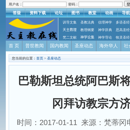
用户名：
密码：
答疑
资料下载
论坛
图书
教堂
动画
导航
训导文集
圣教法典
信理神学
多语圣经
天主教理
教理纲要
神学辞典
思高圣经
梵二文献
神学论集
神学导论
牧灵圣经
首 页
普世教闻
国内教闻
圣座动态
海外华人
社
您当前的位置：
首页
>
圣座动态
巴勒斯坦总统阿巴斯
冈拜访教宗方
时间：2017-01-11 来源：梵蒂