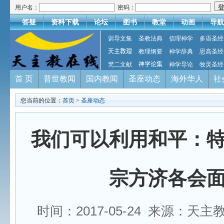
用户名：
密码：
答疑
资料下载
论坛
图书
教堂
动画
导航
训导文集
圣教法典
信理神学
多语圣经
天主教理
教理纲要
神学辞典
思高圣经
梵二文献
神学论集
神学导论
牧灵圣经
首 页
普世教闻
国内教闻
圣座动态
海外华人
社
您当前的位置：
首页
>
圣座动态
我们可以利用和平：
宗方济各会
时间：2017-05-24 来源：天