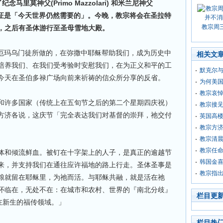
念马里莫神父(Primo Mazzolari) 和米兰尼神父
们两人的见证是「今天世界仍然需要的」。今晚，教宗将会在圣拉特
教宗周
，之后有圣体游行至圣母雪地大殿。
对厄玛乌门徒所做的，在弥撒中耶稣帮助我们，成为历史中
相关文
培养我们、在我们受考验时安慰我们，在为正义和平的工
默克尔与
今天在圣伯多禄广场向前来祈祷的信众所分享的反省。
为何美
教宗哀
和许多国家（传统上在五旬节之后的第二个星期四庆祝）
教宗接
方济各说，这庆节「完全表达我们对基督的崇拜，祂交付
英国高
教宗方济
教宗清
教宗任
体和倾流鲜血。被钉在十字架上的人子，是真正的逾越节
韩国金
来，并支持我们在通往应许福地的路上行走。圣体圣事是
教宗指出
粮就留在耶稣里，为祂而活。与耶稣共融，就是活在祂
怀临在，无处不在：在城市和农村、世界的『南北分歧』
栏目更
在新生的福传领域。」
栏目热