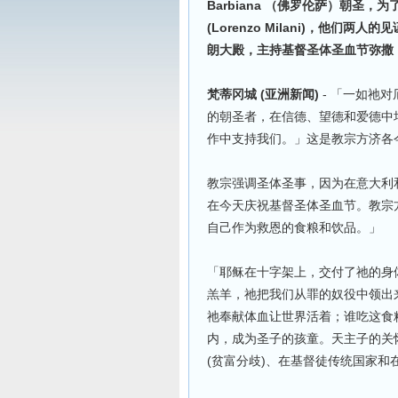
Barbiana （佛罗伦萨）朝圣，为了纪
(Lorenzo Milani)，他
朗大殿，主持基督圣体圣血节弥撒
梵蒂冈城 (亚洲新闻)
- 「一如祂
的朝圣者，在信德、望德和爱德中
作中支持我们。」这是教宗方济各
教宗强调圣体圣事，因为在意大利
在今天庆祝基督圣体圣血节。教宗
自己作为救恩的食粮和饮品。」
「耶稣在十字架上，交付了祂的身
羔羊，祂把我们从罪的奴役中领出
祂奉献体血让世界活着；谁吃这食
内，成为圣子的孩童。天主子的关
(贫富分歧)、在基督徒传统国家和