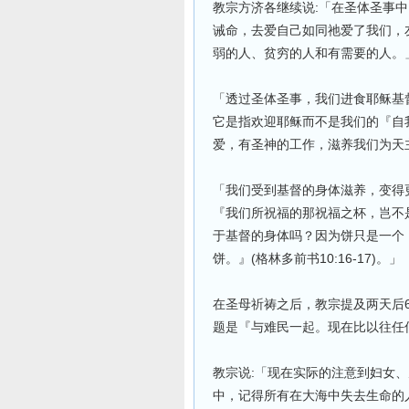
教宗方济各继续说:「在圣体圣事
诫命，去爱自己如同祂爱了我们，
弱的人、贫穷的人和有需要的人。
「透过圣体圣事，我们进食耶稣基
它是指欢迎耶稣而不是我们的『自
爱，有圣神的工作，滋养我们为天
「我们受到基督的身体滋养，变得
『我们所祝福的那祝福之杯，岂不
于基督的身体吗？因为饼只是一个
饼。』(格林多前书10:16-17)。」
在圣母祈祷之后，教宗提及两天后
题是『与难民一起。现在比以往任
教宗说:「现在实际的注意到妇女
中，记得所有在大海中失去生命的