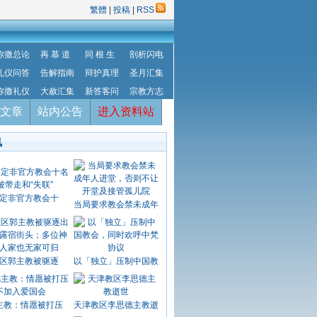
繁體
|
投稿
|
RSS
弥撒总论
再 慕 道
同 根 生
剖析闪电
礼仪问答
告解指南
辩护真理
圣月汇集
弥撒礼仪
大赦汇集
新答客问
宗教方志
文章
站内公告
进入资料站
讯
定非官方教会十
当局要求教会禁未成年
区郭主教被驱逐
以「独立」压制中国教
主教：情愿被打压
天津教区李思德主教逝