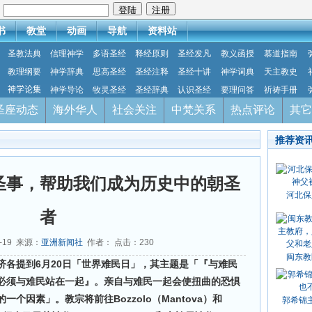
：
书
教堂
动画
导航
资料站
圣教法典
信理神学
多语圣经
释经原则
圣经发凡
教义函授
慕道指南
教理纲要
神学辞典
思高圣经
圣经注释
圣经十讲
神学词典
天主教史
神学论集
神学导论
牧灵圣经
圣经辞典
认识圣经
要理问答
祈祷手册
圣座动态
海外华人
社会关注
中梵关系
热点评论
其它
推荐资
圣事，帮助我们成为历史中的朝圣
河北保
者
6-19 来源：
亚洲新闻社
作者： 点击：
230
闽东教
济各提到6月20日「世界难民日」，其主题是「『与难民
必须与难民站在一起』。亲自与难民一起会使扭曲的恐惧
个因素」。教宗将前往Bozzolo（Mantova）和
郭希锦