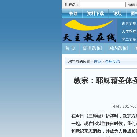
用户名：
密码
答疑
资料下载
论坛
图
训导文集
天主教理
梵二文献
首 页
普世教闻
国内教闻
您当前的位置：
首页
>
圣座动态
教宗：耶稣藉圣体
时间：2017-0
在今日《三钟经》祈祷时，教宗方
一起。现在比以往任何时候，我们
和意识形态消散，并成为人性成长的一