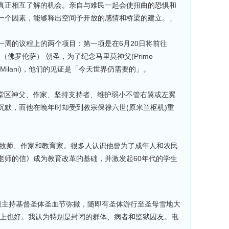
真正相互了解的机会。亲自与难民一起会使扭曲的恐惧和
一个因素，能够释出空间予开放的感情和桥梁的建立。」
一周的议程上的两个项目：第一项是在6月20日将前往
biana （佛罗伦萨） 朝圣，为了纪念马里莫神父(Primo
enzo Milani)，他们的见证是「今天世界仍需要的」。
 是一位堂区神父、作家、坚持支持者、维护弱小不管右翼或左翼
沉默，而他在晚年时却受到教宗保禄六世(原米兰枢机)重
) 是一个牧师、作家和教育家。很多人认识他曾为了成年人和农民
老师的信》成为教育改革的基础，并激发起60年代的学生
殿主持基督圣体圣血节弥撒，随即有圣体游行至圣母雪地大
神上也好。我认为特别是封闭的群体、病者和监狱囚友。电