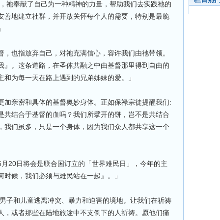
中，祂奉献了自己为一种精神的力量，帮助我们去实践祂的
友善地建立社群，并开放关怀每个人的需要，特别是最脆
」
督，也指放弃自己，对祂充满信心，容许我们由祂带领。
我』。这条道路，在圣体共融之中由基督那里得到自由的
主和为每一天在路上遇到的兄弟姊妹的爱。」
更加亲密和具体的基督奥妙身体。正如保禄宗徒提醒我们:
是共结合于基督的血吗？我们所擘开的饼，岂不是共结合
，我们虽多，只是一个身体，因为我们众人都共享这一个
6月20日将会是联合国订立的「世界难民日」，今年的主
何时候，我们必须与难民站在一起』。」
、男子和儿童逃离冲突、暴力和迫害的境地。让我们在祈祷
人，或者那些在陆地旅途中不支倒下的人祈祷。愿他们痛