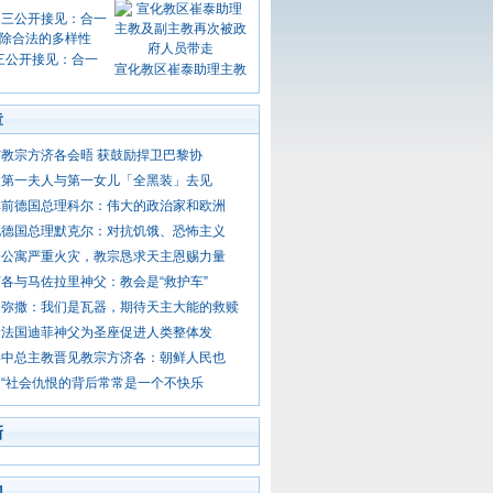
三公开接见：合一
宣化教区崔泰助理主教
章
教宗方济各会晤 获鼓励捍卫巴黎协
国第一夫人与第一女儿「全黑装」去见
悼前德国总理科尔：伟大的政治家和欧洲
见德国总理默克尔：对抗饥饿、恐怖主义
楼公寓严重火灾，教宗恳求天主恩赐力量
各与马佐拉里神父：教会是“救护车”
晨弥撒：我们是瓦器，期待天主大能的救赎
命法国迪菲神父为圣座促进人类整体发
喜中总主教晋见教宗方济各：朝鲜人民也
“社会仇恨的背后常常是一个不快乐
新
门