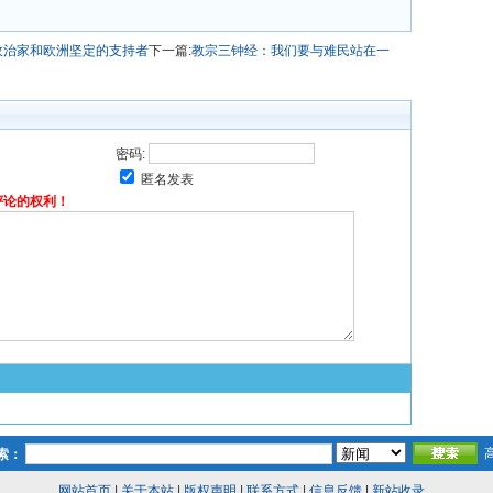
政治家和欧洲坚定的支持者
下一篇:
教宗三钟经：我们要与难民站在一
密码:
匿名发表
评论的权利！
索：
网站首页
|
关于本站
|
版权声明
|
联系方式
|
信息反馈
|
新站收录