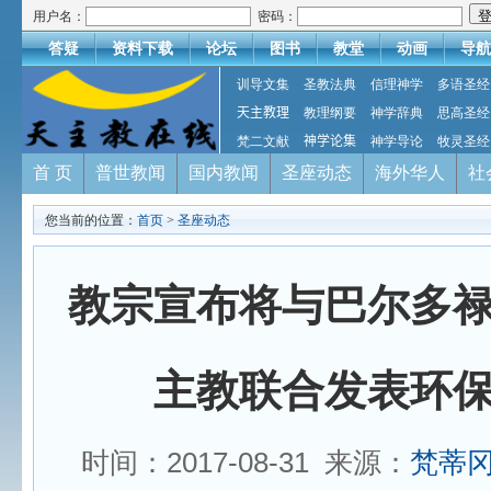
用户名：
密码：
答疑
资料下载
论坛
图书
教堂
动画
导航
训导文集
圣教法典
信理神学
多语圣经
天主教理
教理纲要
神学辞典
思高圣经
梵二文献
神学论集
神学导论
牧灵圣经
首 页
普世教闻
国内教闻
圣座动态
海外华人
社
您当前的位置：
首页
>
圣座动态
教宗宣布将与巴尔多
主教联合发表环
时间：2017-08-31 来源：
梵蒂