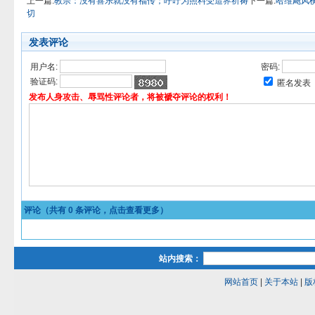
上一篇:
教宗：没有喜乐就没有福传；呼吁为照料受造界祈祷
下一篇:
哈维飓风
切
发表评论
用户名:
密码:
验证码:
匿名发表
发布人身攻击、辱骂性评论者，将被褫夺评论的权利！
评论（共有
0
条评论，点击查看更多）
站内搜索：
网站首页
|
关于本站
|
版