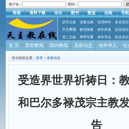
用户名：
密码：
答疑
资料下载
论坛
图书
教堂
动画
导航
训导文集
圣教法典
信理神学
多语圣经
天主教理
教理纲要
神学辞典
思高圣经
梵二文献
神学论集
神学导论
牧灵圣经
首 页
普世教闻
国内教闻
圣座动态
海外华人
社
您当前的位置：
首页
>
圣座动态
受造界世界祈祷日：
和巴尔多禄茂宗主教
告