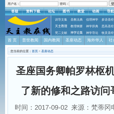
用户名：
密码：
答疑
资料下载
论坛
图书
教堂
动画
导航
训导文集
圣教法典
信理神学
多语圣经
天主教理
教理纲要
神学辞典
思高圣经
梵二文献
神学论集
神学导论
牧灵圣经
首 页
普世教闻
国内教闻
圣座动态
海外华人
社
您当前的位置：
首页
>
圣座动态
圣座国务卿帕罗林枢
了新的修和之路访问
时间：2017-09-02 来源：梵蒂