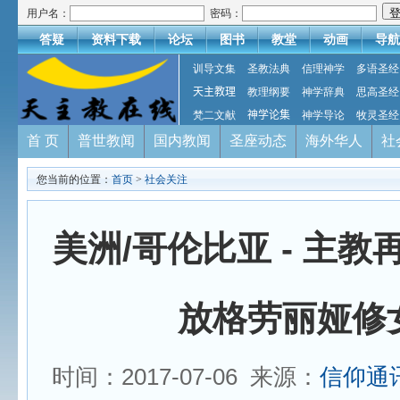
用户名：
密码：
答疑
资料下载
论坛
图书
教堂
动画
导航
训导文集
圣教法典
信理神学
多语圣经
天主教理
教理纲要
神学辞典
思高圣经
梵二文献
神学论集
神学导论
牧灵圣经
首 页
普世教闻
国内教闻
圣座动态
海外华人
社
您当前的位置：
首页
>
社会关注
美洲/哥伦比亚 - 主
放格劳丽娅修
时间：2017-07-06 来源：
信仰通