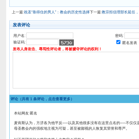
上一篇:
祝圣“靠得住的男人”：教会的历史性选择
下一篇:
教宗拒信理部长延任，
发表评论
用户名:
密码:
验证码:
匿名发表
发布人身攻击、辱骂性评论者，将被褫夺评论的权利！
评论（共有
1
条评论，点击查看更多）
本站网友 匿名
麦肯斯认为，方济各为他平反──以及其他很多没有在这里点名的──不仅仅
母圣教会内的强权地主视为可疑，甚至被鄙视的人恢复其荣誉和尊严。