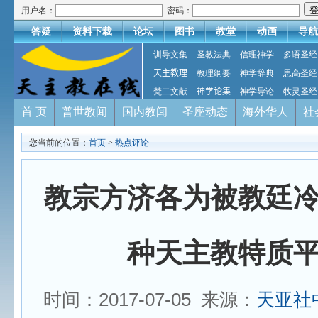
用户名：
密码：
答疑
资料下载
论坛
图书
教堂
动画
导航
训导文集
圣教法典
信理神学
多语圣经
天主教理
教理纲要
神学辞典
思高圣经
梵二文献
神学论集
神学导论
牧灵圣经
首 页
普世教闻
国内教闻
圣座动态
海外华人
社
您当前的位置：
首页
>
热点评论
教宗方济各为被教廷
种天主教特质
时间：2017-07-05 来源：
天亚社