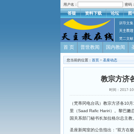
用户名：
密码
答疑
资料下载
论坛
图
训导文集
天主教理
梵二文献
首 页
普世教闻
国内教闻
您当前的位置：
首页
>
圣座动态
教宗方济
时间：2017-
（梵蒂冈电台讯）教宗方济各10月
里（Saad Rafic Harir
国关系部门秘书长加拉格尔总主教
圣座新闻室的公告指出：“双方在