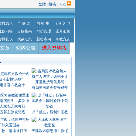
繁體
|
投稿
|
RSS
弥撒总论
再 慕 道
同 根 生
剖析闪电
礼仪问答
告解指南
辩护真理
圣月汇集
弥撒礼仪
大赦汇集
新答客问
宗教方志
文章
站内公告
进入资料站
讯
定非官方教会十
当局要求教会禁未成年
区郭主教被驱逐
以「独立」压制中国教
主教：情愿被打压
天津教区李思德主教逝