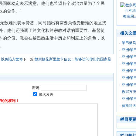
强国家稳定表示满意。他们也希望各个政治力量为了全民
效的合作。”
教宗周
助无数难民表示赞赏，同时指出有需要为饱受磨难的地区找
外，他们还强调了跨文化和跨宗教对话的重要性、基督徒
相关文
作的价值、教会在黎巴嫩生活中历史和制度上的角色，以
黎巴嫩
”。
亚洲/黎
亚洲/黎
，以免陷入世俗
下一篇:
教宗接见斯里兰卡信友：能够访问你们的国家是
亚洲/黎
亚洲/黎
亚洲/黎
亚洲/黎
密码:
教宗方
匿名发表
亚洲/黎
评论的权利！
莫斯科
栏目更
栏目热