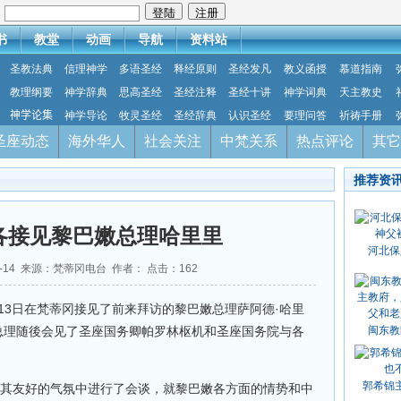
：
书
教堂
动画
导航
资料站
圣教法典
信理神学
多语圣经
释经原则
圣经发凡
教义函授
慕道指南
教理纲要
神学辞典
思高圣经
圣经注释
圣经十讲
神学词典
天主教史
神学论集
神学导论
牧灵圣经
圣经辞典
认识圣经
要理问答
祈祷手册
圣座动态
海外华人
社会关注
中梵关系
热点评论
其它
推荐资
各接见黎巴嫩总理哈里里
河北保
10-14 来源：梵蒂冈电台 作者： 点击：
162
13日在梵蒂冈接见了前来拜访的黎巴嫩总理萨阿德·哈里
i）。黎巴嫩总理随後会见了圣座国务卿帕罗林枢机和圣座国务院与各
闽东教
。
郭希锦
极其友好的气氛中进行了会谈，就黎巴嫩各方面的情势和中