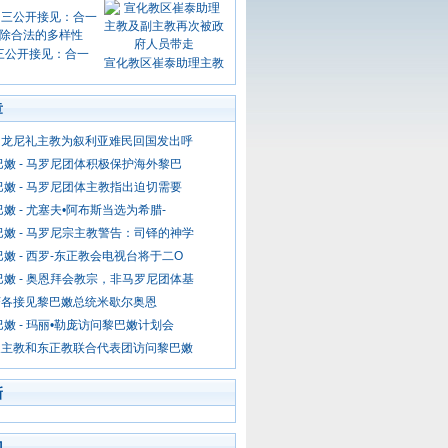
三公开接见：合一
宣化教区崔泰助理主教
章
马龙尼礼主教为叙利亚难民回国发出呼
巴嫩 - 马罗尼团体积极保护海外黎巴
巴嫩 - 马罗尼团体主教指出迫切需要
巴嫩 - 尤塞夫•阿布斯当选为希腊-
巴嫩 - 马罗尼宗主教警告：司铎的神学
巴嫩 - 西罗-东正教会电视台将于二O
巴嫩 - 奥恩拜会教宗，非马罗尼团体基
济各接见黎巴嫩总统米歇尔奥恩
巴嫩 - 玛丽•勒庞访问黎巴嫩计划会
天主教和东正教联合代表团访问黎巴嫩
新
门