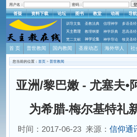
用户名：
密码：
答疑
资料下载
论坛
图书
教堂
动画
导航
训导文集
圣教法典
信理神学
多语圣经
天主教理
教理纲要
神学辞典
思高圣经
梵二文献
神学论集
神学导论
牧灵圣经
首 页
普世教闻
国内教闻
圣座动态
海外华人
社
您当前的位置：
首页
>
普世教闻
亚洲/黎巴嫩 - 尤塞夫
为希腊-梅尔基特礼
时间：2017-06-23 来源：
信仰通