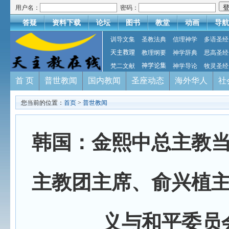
用户名：
密码：
答疑
资料下载
论坛
图书
教堂
动画
导航
训导文集
圣教法典
信理神学
多语圣经
天主教理
教理纲要
神学辞典
思高圣经
梵二文献
神学论集
神学导论
牧灵圣经
首 页
普世教闻
国内教闻
圣座动态
海外华人
社
您当前的位置：
首页
>
普世教闻
韩国：金熙中总主教
主教团主席、俞兴植
义与和平委员