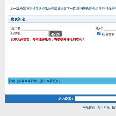
上一篇:
教宗将主持瓜达卢佩圣母庆日弥撒
下一篇:
美国唐氏综合症月 呼吁保护
发表评论
用户名:
密码:
验证码:
匿名发表
发布人身攻击、辱骂性评论者，将被褫夺评论的权利！
评论（共有
0
条评论，点击查看更多）
站内搜索：
网站首页
|
关于本站
|
版