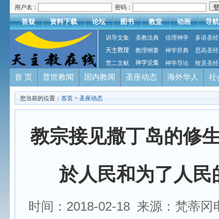
用户名：
密码：
答疑
资料下载
论坛
图书
教堂
动画
导航
训导文集
圣教法典
信理神学
多语圣经
天主教理
教理纲要
神学辞典
思高圣经
梵二文献
神学论集
神学导论
牧灵圣经
首 页
普世教闻
国内教闻
圣座动态
海外华人
社
您当前的位置：
首页
>
圣座动态
教宗接见撒丁岛的修
於人民和为了人民
时间：2018-02-18 来源：梵蒂