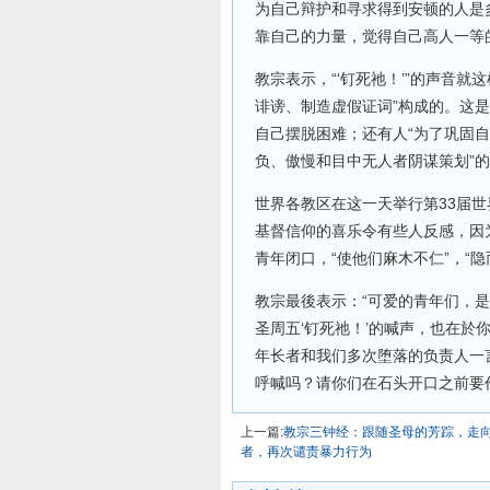
为自己辩护和寻求得到安顿的人是
靠自己的力量，觉得自己高人一等
教宗表示，“‘钉死祂！’”的声音就
诽谤、制造虚假证词”构成的。这是
自己摆脱困难；还有人“为了巩固自己
负、傲慢和目中无人者阴谋策划”
世界各教区在这一天举行第33届
基督信仰的喜乐令有些人反感，因
青年闭口，“使他们麻木不仁”，“
教宗最後表示：“可爱的青年们，
圣周五‘钉死祂！’的喊声，也在
年长者和我们多次堕落的负责人一
呼喊吗？请你们在石头开口之前要作
上一篇:
教宗三钟经：跟随圣母的芳踪，走向
者，再次谴责暴力行为