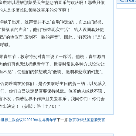
多麽难以理解那蒙受天主慈悲的喜乐与欢庆啊！那些只依
的人是多麽难以领略这喜乐的分享啊！”
这样喊了出来。这声音并不是“自动”喊出的，而是由“鄙视、
“操纵者的声音”，他们“粉饰现实生活”，给人设圈套好使
”的地位而“压制不一致的声音”。因此，“钉死祂！”是“自
的呼喊。
世界青年节，教宗特别对青年说了一席话。他说，青年源自
为他们再也无法操纵青年了。世界时常以各种方式设法让
隐而不见”，使他们的梦想成为“低调、脆弱和悲哀的幻想”。
是否要呼喊在於你们，是否要欢呼主日的贺三纳，以免落入
於你们。你们自己决定是否要保持缄默。倘若他人缄默不语，
言不发，倘若世界不作声且失去喜乐，我问你们：你们会
出决定！（参閲：路十九40）”
世界主教会议和2019年世界青年节
下一篇:
教宗哀悼法国恐袭受害