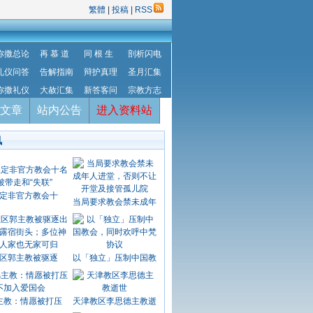
繁體
|
投稿
|
RSS
弥撒总论
再 慕 道
同 根 生
剖析闪电
礼仪问答
告解指南
辩护真理
圣月汇集
弥撒礼仪
大赦汇集
新答客问
宗教方志
文章
站内公告
进入资料站
讯
定非官方教会十
当局要求教会禁未成年
区郭主教被驱逐
以「独立」压制中国教
主教：情愿被打压
天津教区李思德主教逝