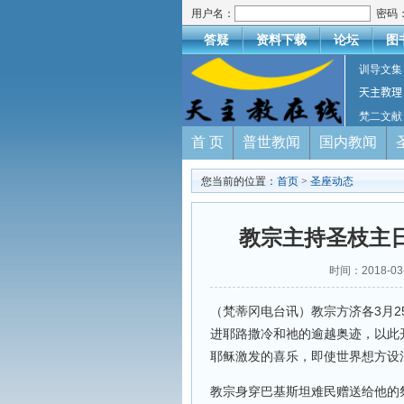
用户名：
密码
答疑
资料下载
论坛
图
训导文集
天主教理
梵二文献
首 页
普世教闻
国内教闻
您当前的位置：
首页
>
圣座动态
教宗主持圣枝主
时间：2018-
（梵蒂冈电台讯）教宗方济各3月
进耶路撒冷和祂的逾越奥迹，以此
耶稣激发的喜乐，即使世界想方设
教宗身穿巴基斯坦难民赠送给他的