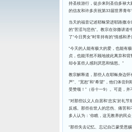
持圣枝游行，徒步来到圣伯多禄大
的信友和许多庆祝第33届世界青
当天的福音记述耶稣荣进耶路撒冷
的“苦涩与悲伤”。教宗在弥撒讲
了“今日男女”时常持有的“情感和矛
“今天的人能有极大的爱，也能有极
贞，也能浑然不顾地彼此离弃和背
却令某些人感到厌恶和恼怒。”
教宗解释道，那些人在耶稣身边怀有
严”、“宽恕”和“希望”，他们体尝
受赞颂！”（谷十一9）。可是，并
“对那些以义人自居和‘忠实’於礼
反感。那些在世人的悲伤、痛苦和
多人认为：‘你瞧，这无教养的民众！
“那些失去记忆、忘记自己蒙受恩