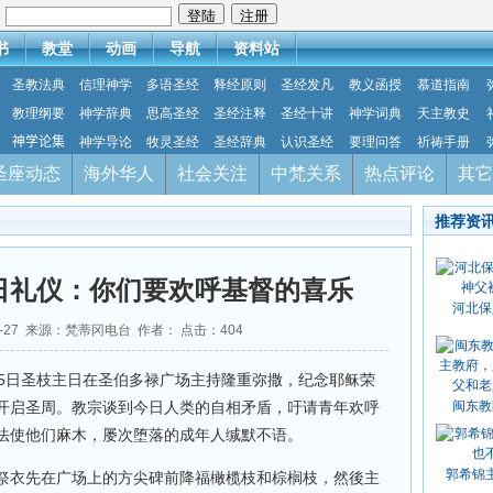
：
书
教堂
动画
导航
资料站
圣教法典
信理神学
多语圣经
释经原则
圣经发凡
教义函授
慕道指南
教理纲要
神学辞典
思高圣经
圣经注释
圣经十讲
神学词典
天主教史
神学论集
神学导论
牧灵圣经
圣经辞典
认识圣经
要理问答
祈祷手册
圣座动态
海外华人
社会关注
中梵关系
热点评论
其它
推荐资
日礼仪：你们要欢呼基督的喜乐
河北保
03-27 来源：梵蒂冈电台 作者： 点击：
404
25日圣枝主日在圣伯多禄广场主持隆重弥撒，纪念耶稣荣
开启圣周。教宗谈到今日人类的自相矛盾，吁请青年欢呼
闽东教
法使他们麻木，屡次堕落的成年人缄默不语。
郭希锦
祭衣先在广场上的方尖碑前降福橄榄枝和棕榈枝，然後主