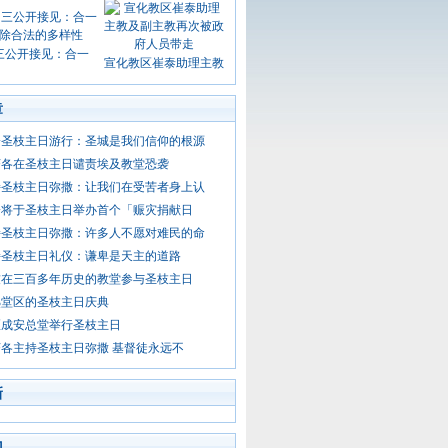
三公开接见：合一
宣化教区崔泰助理主教
章
冷圣枝主日游行：圣城是我们信仰的根源
济各在圣枝主日谴责埃及教堂恐袭
持圣枝主日弥撒：让我们在受苦者身上认
会将于圣枝主日举办首个「赈灾捐献日
持圣枝主日弥撒：许多人不愿对难民的命
持圣枝主日礼仪：谦卑是天主的道路
友在三百多年历史的教堂参与圣枝主日
熟堂区的圣枝主日庆典
区成安总堂举行圣枝主日
各主持圣枝主日弥撒 基督徒永远不
新
门