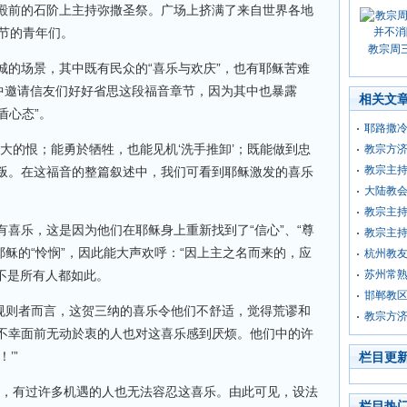
殿前的石阶上主持弥撒圣祭。广场上挤满了来自世界各地
年节的青年们。
教宗周
城的场景，其中既有民众的“喜乐与欢庆”，也有耶稣苦难
道中邀请信友们好好省思这段福音章节，因为其中也暴露
相关文
盾心态”。
耶路撒
大的恨；能勇於牺牲，也能见机‘洗手推卸’；既能做到忠
教宗方
教宗主
叛。在这福音的整篇叙述中，我们可看到耶稣激发的喜乐
大陆教
教宗主
喜乐，这是因为他们在耶稣身上重新找到了“信心”、“尊
教宗主
到耶稣的“怜悯”，因此能大声欢呼：“因上主之名而来的，应
杭州教
不是所有人都如此。
苏州常
邯郸教
节规则者而言，这贺三纳的喜乐令他们不舒适，觉得荒谬和
教宗方济
不幸面前无动於衷的人也对这喜乐感到厌烦。他们中的许
’”
栏目更
赐，有过许多机遇的人也无法容忍这喜乐。由此可见，设法
栏目热