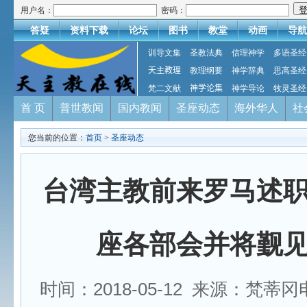
用户名：
密码：
答疑
资料下载
论坛
图书
教堂
动画
导航
训导文集
圣教法典
信理神学
多语圣经
天主教理
教理纲要
神学辞典
思高圣经
梵二文献
神学论集
神学导论
牧灵圣经
首 页
普世教闻
国内教闻
圣座动态
海外华人
社
您当前的位置：
首页
>
圣座动态
台湾主教前来罗马述
座各部会并将觐
时间：2018-05-12 来源：梵蒂