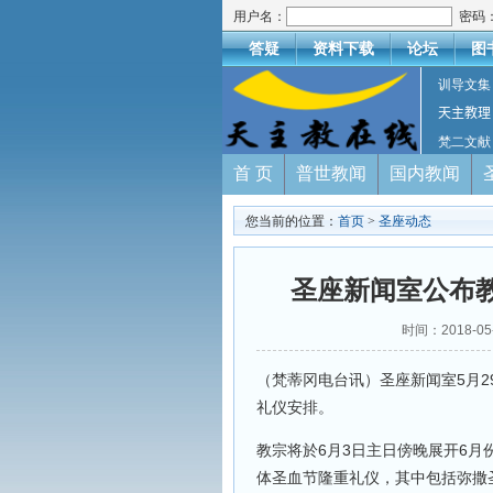
用户名：
密码
答疑
资料下载
论坛
图
训导文集
天主教理
梵二文献
首 页
普世教闻
国内教闻
您当前的位置：
首页
>
圣座动态
圣座新闻室公布教
时间：2018-
（梵蒂冈电台讯）圣座新闻室5月2
礼仪安排。
教宗将於6月3日主日傍晚展开6
体圣血节隆重礼仪，其中包括弥撒