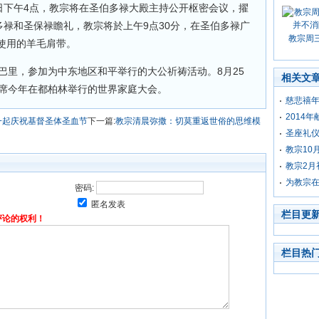
日下午4点，教宗将在圣伯多禄大殿主持公开枢密会议，擢
多禄和圣保禄瞻礼，教宗将於上午9点30分，在圣伯多禄广
教宗周
使用的羊毛肩带。
巴里，参加为中东地区和平举行的大公祈祷活动。8月25
相关文
出席今年在都柏林举行的世界家庭大会。
慈悲禧
2014
一起庆祝基督圣体圣血节
下一篇:
教宗清晨弥撒：切莫重返世俗的思维模
圣座礼仪
教宗10
教宗2月
为教宗在
密码:
匿名发表
栏目更
评论的权利！
栏目热