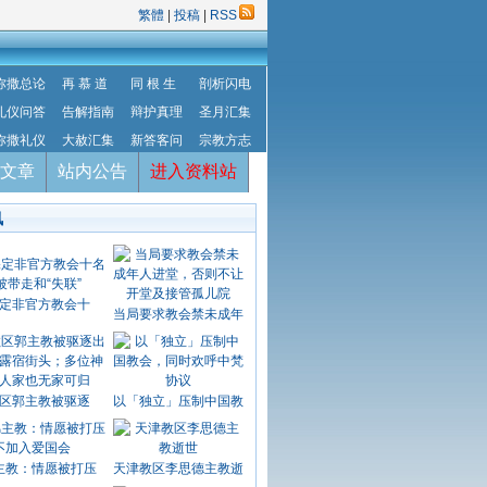
繁體
|
投稿
|
RSS
弥撒总论
再 慕 道
同 根 生
剖析闪电
礼仪问答
告解指南
辩护真理
圣月汇集
弥撒礼仪
大赦汇集
新答客问
宗教方志
文章
站内公告
进入资料站
讯
定非官方教会十
当局要求教会禁未成年
区郭主教被驱逐
以「独立」压制中国教
主教：情愿被打压
天津教区李思德主教逝