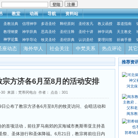
：
书
教堂
动画
导航
资料站
圣教法典
信理神学
多语圣经
释经原则
圣经发凡
教义函授
慕道指南
教理纲要
神学辞典
思高圣经
圣经注释
圣经十讲
神学词典
天主教史
神学论集
神学导论
牧灵圣经
圣经辞典
认识圣经
要理问答
祈祷手册
圣座动态
海外华人
社会关注
中梵关系
热点评论
其它
推荐资
宗方济各6月至8月的活动安排
河北保
05-30 来源：梵蒂冈电台 作者： 点击：
301
9日公布了教宗方济各6月至8月的牧灵访问、会晤活动和
闽东教
月份的首项活动，前往罗马南郊的滨海城市奥斯蒂亚主持圣
郭希锦
圣祭、圣体游行和圣体降福。6月21日，教宗将前往日内