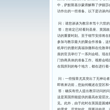
中，萨默斯基尔蒙席解释了伊丽莎
访作出的一些准备。以下是访谈内
问：请您谈谈为教宗本笃十六世的
答：您肯定已经看到圣座、英国政
访的重要时刻。至于细节安排将在
参加与教宗最大的聚会作准备，这
机举行的册封真福弥撒和在伦敦举
座的官员举行了一系列会晤。现在
门协商具体的准备工作。视察会晤
在我所到的每个地方，都在进行着
问：一些报章尤其突出了无神论者
即将来访前，您如何概述在堂区和
答：确实有些人提出教宗访问的问
这是英国所能提供的最高欢迎层次
见。此外，由于此时在英国是困难
的需求。尽管如此，我要说的是，