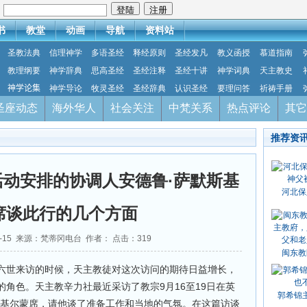
：
书
教堂
动画
导航
资料站
圣教法典
信理神学
多语圣经
释经原则
圣经发凡
教义函授
慕道指南
教理纲要
神学辞典
思高圣经
圣经注释
圣经十讲
神学词典
天主教史
神学论集
神学导论
牧灵圣经
圣经辞典
认识圣经
要理问答
祈祷手册
圣座动态
海外华人
社会关注
中梵关系
热点评论
其它
推荐资
动安排的协调人安德鲁·萨默斯基
河北保
席谈此行的几个方面
08-15 来源：梵蒂冈电台 作者： 点击：
319
闽东教
六世来访的时候，天主教徒对这次访问的期待日益增长，
角色。天主教辛力社最近采访了教宗9月16至19日在英
郭希锦
斯基尔蒙席，请他谈了准备工作和当地的气氛。在这篇访谈