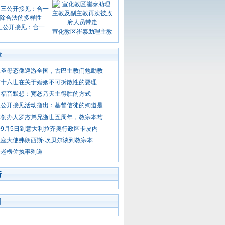
三公开接见：合一
宣化教区崔泰助理主教
章
保圣母态像巡游全国，古巴主教们勉励教
笃十六世在关于婚姻不可拆散性的要理
日福音默想：宽恕乃天主得胜的方式
三公开接见活动指出：基督信徒的殉道是
体创办人罗杰弟兄逝世五周年，教宗本笃
9月5日到意大利拉齐奥行政区卡皮内
座大使弗朗西斯·坎贝尔谈到教宗本
圣老楞佐执事殉道
新
门