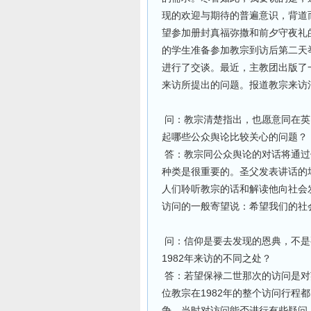
现的欢迎与期待的普遍意识，背道
望参加册封真福弥撒和前夕守夜礼
的学生准备参加教宗到访后第二天
进行了交谈。最近，主教团出版了
来访所提出的问题。报道教宗来访
问：教宗清楚指出，也愿意同在英
起哪些公众舆论比较关心的问题？
答：教宗同公众舆论的对话将通过
种类是很重要的。圣父发表讲话的
人们聆听教宗的话和解读他向社会
访问的一般寄望说：希望我们的社
问：信仰是要去发现的恩典，不是
1982年来访的不同之处？
答：若望保禄二世那次的访问是对
位教宗在1982年的整个访问行程
争，当时对访问能否进行有些疑问