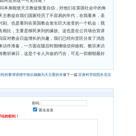
如何运用这一可见性呢？
问本身能使天主教徒恢复自信，对他们在英国社会中的角
天主教徒在我们国家经历了不容易的年代，在我看来，圣
时刻。也是看到在英国教会发生巨大改变的一个机会：我
去相比，主要是移民来到的缘故。这也是在公共场合宣讲
回应对教会日益增长的兴趣，我们已经向堂区分发了消息
来访作准备，一方面在随后时期继续信仰旅程。教宗来访
传教祈祷日，这是个令人兴奋的巧合，可见一切都朝最好
散性的要理讲授中指出婚姻为天主爱的肖像
下一篇:
宗座科学院院长尼古
密码:
匿名发表
评论的权利！