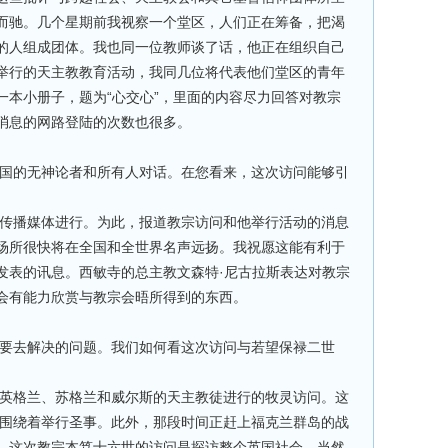
而驰。几个星期前我视察一个堂区，人们正在筹备，把渴
的人组成团体。我也同一位教师谈了话，他正在组织自己
举行的天主教教育活动，我同几位将代表他们堂区的青年
一本小册子，题为“心交心”，里面的内容尽力回答对教宗
消息的网路登陆的次数也很多。
国的无神论者和所有人对话。在您看来，这次访问能够引
传播媒体进行。为此，报道教宗访问和他举行活动的消息
场所很快将在全国和全世界名声远扬。我祝愿这能有利于
发表的讯息。西敏寺的总主教文森特·尼古拉斯表达对教宗
会有能力欣赏与教宗会晤所得到的东西。
要去解决的问题。我们如何看这次访问与若望保禄二世
英格兰、苏格兰和威尔斯的天主教徒进行的牧灵访问。这
都围绕着举行圣事。此外，那段时间正赶上福克兰群岛的战
。这次教宗本笃十六世的访问是探访整个英国社会，当然