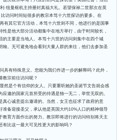
亨利·纽曼枢机主持册封真福大礼。若望保禄二世那次在英
，比访问时间短很多的教宗本笃十六世探访的要多。在
不再有其它官方活动，本笃十六世则不同，他进行的是国事
特性是他大部分活动都集中在地方举行，由于时间较长，
晤的主要是当地人。本笃十六世的访问则集中在四个城
明翰。无可避免地会看到大量人群的来往，他们去参加圣
问具有特殊意义。您能为我们作进一步的解释吗？此外，
请教宗前往访问呢？
显然是个有信仰的女人。只要重听她的圣诞节文告就会感
为应邀的国家元首所受的待遇是独一无二，举世无双的。
是真心诚意提出邀请的。当然，女王也征求了政府的意
好准备迎接圣父，承认他是英国大约10%人口的精神领导
于教育方面作出的努力。教宗即将进行的访问特别将天主
还有比这一最大可见性更大的影响吗？