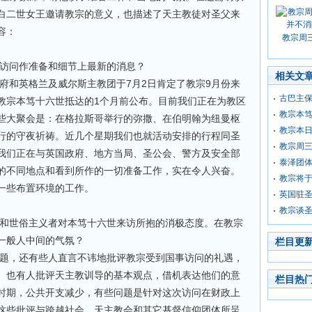
白二世女王邀请教宗的意义，也描述了天主教徒对圣父来
容：
教宗周
访问作准备和细节上最新的消息？
相关文
府和英格兰及威尔斯主教团于7月2日肯定了教宗9月份来
古巴主
教宗本笃十六世抵达的1个月前公布。目前我们正在为教区
教宗本
些大聚会是：在格拉斯哥举行的弥撒、在伯明翰为纽曼枢
教宗本
行的守夜祈祷。近几个星期我们也就活动安排的行程同圣
教宗周
我们正在与英国政府、地方当局、圣公会、警方及安全部
泰泽团
的不同地点和看到所作的一切准备工作，实在令人兴奋。
教宗将于
一些布置环境的工作。
英国驻圣
教宗谈
和世俗主义者对本笃十六世来访所抱的消极态度。在教宗
一般人中间的气氛？
栏目更
题，还有些人直言不讳地批评教宗受到国事访问的礼遇，
。也有人批评天主教训导的基本观点，借机表达他们的意
栏目热
时期，公共开支减少，有些问题是针对这次访问在财政上
这些批评与跨越社会、天主教会和其它基督信仰团体所呈