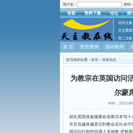
用户名：
密码
答疑
资料下载
论坛
图
训导文集
天主教理
梵二文献
首 页
普世教闻
国内教闻
您当前的位置：
首页
>
圣座动态
为教宗在英国访问活
尔蒙
时间：2010-
就在英国准备隆重欢迎教宗本笃十
并且也越来越意识到教会在社会中的
国访问行程的协调人安德鲁·萨默