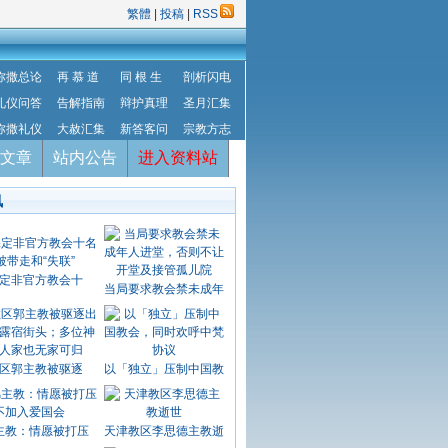
繁體
|
投稿
|
RSS
弥撒总论
再 慕 道
同 根 生
剖析闪电
礼仪问答
告解指南
辩护真理
圣月汇集
弥撒礼仪
大赦汇集
新答客问
宗教方志
文章
站内公告
进入资料站
讯
定非官方教会十
当局要求教会禁未成年
区郭主教被驱逐
以「独立」压制中国教
主教：情愿被打压
天津教区李思德主教逝