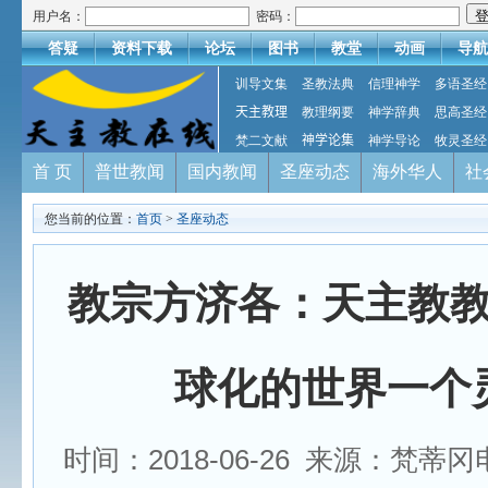
用户名：
密码：
答疑
资料下载
论坛
图书
教堂
动画
导航
训导文集
圣教法典
信理神学
多语圣经
天主教理
教理纲要
神学辞典
思高圣经
梵二文献
神学论集
神学导论
牧灵圣经
首 页
普世教闻
国内教闻
圣座动态
海外华人
社
您当前的位置：
首页
>
圣座动态
教宗方济各：天主教
球化的世界一个
时间：2018-06-26 来源：梵蒂