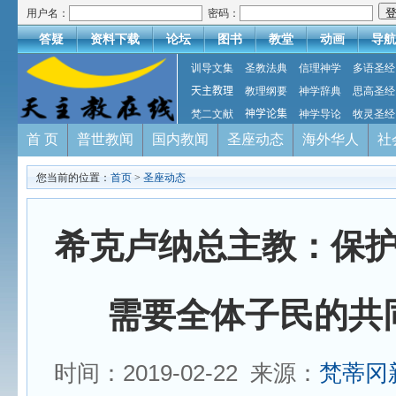
用户名：
密码：
答疑
资料下载
论坛
图书
教堂
动画
导航
训导文集
圣教法典
信理神学
多语圣经
天主教理
教理纲要
神学辞典
思高圣经
梵二文献
神学论集
神学导论
牧灵圣经
首 页
普世教闻
国内教闻
圣座动态
海外华人
社
您当前的位置：
首页
>
圣座动态
希克卢纳总主教：保
需要全体子民的共
时间：2019-02-22 来源：
梵蒂冈