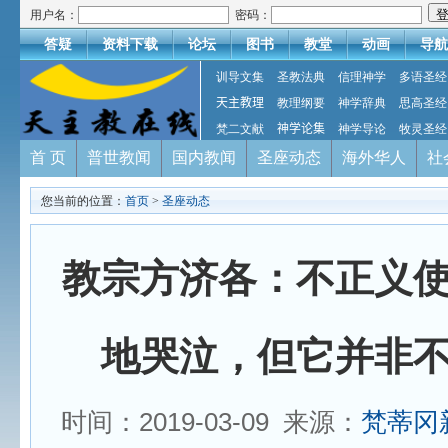
用户名：
密码：
答疑
资料下载
论坛
图书
教堂
动画
导航
训导文集
圣教法典
信理神学
多语圣经
天主教理
教理纲要
神学辞典
思高圣经
梵二文献
神学论集
神学导论
牧灵圣经
首 页
普世教闻
国内教闻
圣座动态
海外华人
社
您当前的位置：
首页
>
圣座动态
教宗方济各：不正义
地哭泣，但它并非
时间：2019-03-09 来源：
梵蒂冈