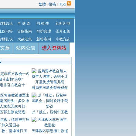
繁體
|
投稿
|
RSS
弥撒总论
再 慕 道
同 根 生
剖析闪电
礼仪问答
告解指南
辩护真理
圣月汇集
弥撒礼仪
大赦汇集
新答客问
宗教方志
文章
站内公告
进入资料站
讯
定非官方教会十
当局要求教会禁未成年
区郭主教被驱逐
以「独立」压制中国教
主教：情愿被打压
天津教区李思德主教逝