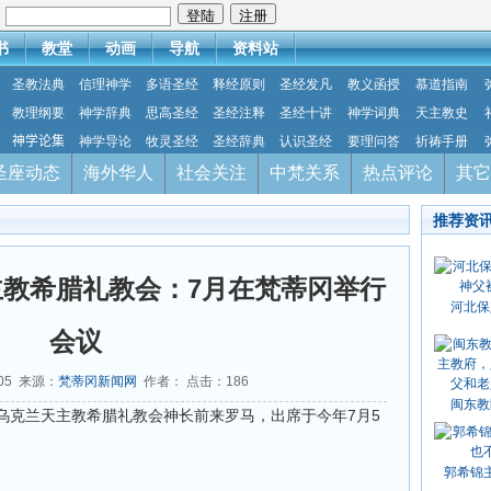
：
书
教堂
动画
导航
资料站
圣教法典
信理神学
多语圣经
释经原则
圣经发凡
教义函授
慕道指南
教理纲要
神学辞典
思高圣经
圣经注释
圣经十讲
神学词典
天主教史
神学论集
神学导论
牧灵圣经
圣经辞典
认识圣经
要理问答
祈祷手册
圣座动态
海外华人
社会关注
中梵关系
热点评论
其它
推荐资
教希腊礼教会：7月在梵蒂冈举行
河北保
会议
-05 来源：
梵蒂冈新闻网
作者： 点击：
186
闽东教
乌克兰天主教希腊礼教会神长前来罗马，出席于今年7月5
郭希锦