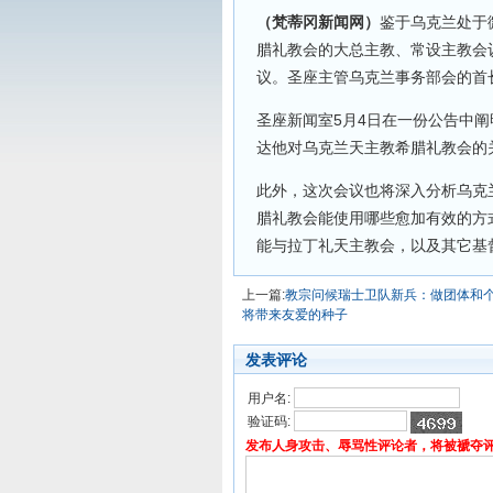
（梵蒂冈新闻网）
鉴于乌克兰处于
腊礼教会的大总主教、常设主教会
议。圣座主管乌克兰事务部会的首
圣座新闻室5月4日在一份公告中
达他对乌克兰天主教希腊礼教会的
此外，这次会议也将深入分析乌克
腊礼教会能使用哪些愈加有效的方
能与拉丁礼天主教会，以及其它基
上一篇:
教宗问候瑞士卫队新兵：做团体和
将带来友爱的种子
发表评论
用户名:
验证码:
发布人身攻击、辱骂性评论者，将被褫夺