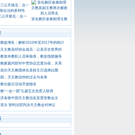
三公开接见：合一
宣化教区崔泰助理主教
章
教徒增长：解析2010年至2017年的统计
见天主教圣经协会成员：让圣言在世界的
主教发布教职人员审核表，教友指措施等
主教家庭内部对中梵协议态度分歧，关系
内加尔天主教团体在圣枝主日选择以围
中国：天主教信仰的过去与未来
主教出版日活动开放报名
教“一会一团”九届五次负责人联席
方济各致中国天主教信友及普世教会文
首次 智利法院判决天主教会对神父
新
门