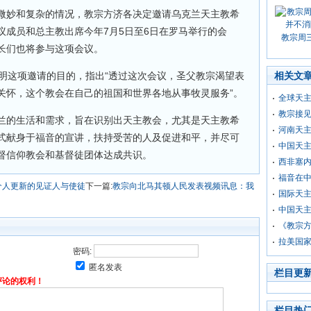
微妙和复杂的情况，教宗方济各决定邀请乌克兰天主教希
议成员和总主教出席今年7月5日至6日在罗马举行的会
教宗周
长们也将参与这项会议。
阐明这项邀请的目的，指出“透过这次会议，圣父教宗渴望表
相关文
关怀，这个教会在自己的祖国和世界各地从事牧灵服务”。
全球天主
教宗接
兰的生活和需求，旨在识别出天主教会，尤其是天主教希
河南天
式献身于福音的宣讲，扶持受苦的人及促进和平，并尽可
中国天
督信仰教会和基督徒团体达成共识。
西非塞
福音在
个人更新的见证人与使徒
下一篇:
教宗向北马其顿人民发表视频讯息：我
国际天
中国天主
《教宗
拉美国家
密码:
匿名发表
栏目更
评论的权利！
栏目热