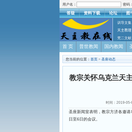
用户名：
密码
答疑
资料下载
论坛
图
训导文集
天主教理
梵二文献
首 页
普世教闻
国内教闻
您当前的位置：
首页
>
圣座动态
教宗关怀乌克兰天主
时间：2019-05
圣座新闻室表明，教宗方济各邀请
日至6日的会议。