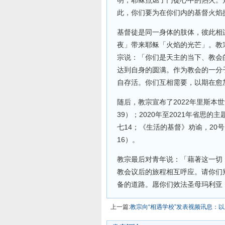
明，耶稣点燃了门徒心中的热火。
此，你们要为在你们内的基督火焰
基督徒是同一身体的肢体，彼此相
夜」带来耶稣「火焰的光芒」。教
宗说：「你们是天主的当下、教会
达到自身的圆满。作为教会的一分
自存活。你们互相需要，以期在愈
随后，教宗宣布了2022年里斯本
39）；2020年至2021年省思
七14；《生活的基督》劝谕，20
16）。
教宗最后对青年说：「藉著这一切
教会议后的旅程相互呼应。请你们
备的道路。愿你们效法圣母玛利亚
上一篇:
教宗向“相遇学校”发表视频讯息：