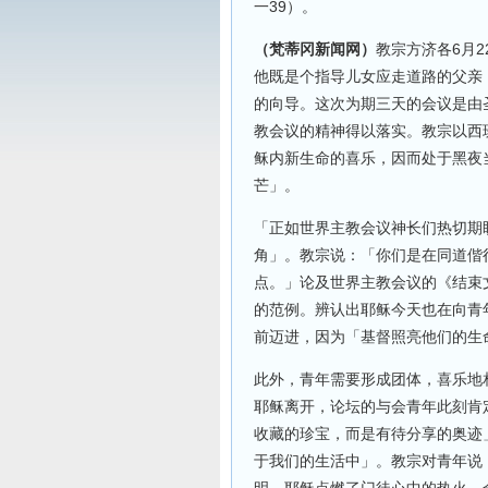
一39）。
（梵蒂冈新闻网）
教宗方济各6月
他既是个指导儿女应走道路的父亲
的向导。这次为期三天的会议是由圣
教会议的精神得以落实。教宗以西
稣内新生命的喜乐，因而处于黑夜
芒」。
「正如世界主教会议神长们热切期
角」。教宗说：「你们是在同道偕
点。」论及世界主教会议的《结束
的范例。辨认出耶稣今天也在向青
前迈进，因为「基督照亮他们的生
此外，青年需要形成团体，喜乐地
耶稣离开，论坛的与会青年此刻肯
收藏的珍宝，而是有待分享的奥迹
于我们的生活中」。教宗对青年说