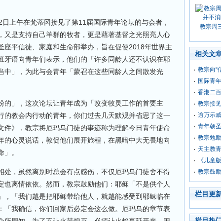
22日上午在梵蒂冈接见了第11届国际青年论坛的与会者，
教宗周
，又是支持自己羊群的牧者，更是藉著基督之光照亮人心
座平信徒、家庭和生命部举办，旨在促使2018年世界主
相关文
班牙语向青年们表示，他们的「许多同龄人还不认识在耶
教宗向“
当中」，为此与会青年「蒙召在这些同龄人之间散发光
国际青
香港二
盼的」，这次论坛让青年成为「改变牧灵工作的首要主
教宗接
行的教会内行动的青年，你们过去几天默观并省思了这一
逾万示
青年朝
文件》，教宗将厄玛乌门徒的事迹称为理解今日青年使命
教宗勉
年的心灵说话，敦促他们展开旅程，在黑暗中大无畏地向
天主教
命」。
《儿童
相处，虽然离别时总会有点感伤，不仅厄玛乌门徒舍不得
教宗鼓
定也离情依依。然而，教宗鼓励他们：耶稣「不是供个人
栏目更
」，「我们越是把耶稣带给他人，就越能感受到耶稣临在
：「我确信，你们回家后必定会这么做。厄玛乌的章节表
栏目热