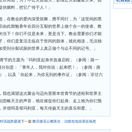
众所周知，为了不让火苗熄灭，必须让火焰蔓延开来。因
提供燃料，把它广传于人！」
连，在教会的爱内深受鼓舞，携手同行，为「这世间的黑
宗由此期勉青年在四分五裂的世界上做个合一的使者。教
的当下！你们不仅是未来，更是当下。教会需要你们才能
子，你们是复活主临在于世间的肢体，彼此相连，无法独
加受到分裂试探的世界上真正做个与众不同的记号。」
世青节的主题为「玛利亚起身并急速启程」（参阅：路一
的主题分别是：「青年人，我对你说：起来吧！」（参阅：路
号），以及「你起来，为你见到的事作证」（参阅：宗廿六
，我也渴望这次聚会与迈向里斯本世青节的进程和世界主
别忽略天主的声音，祂在催促你们起身、走上祂为你们预
，并偕同圣母玛利亚，每天传扬天主的喜乐和爱。」
以对话战胜霸凌
下一篇:
教宗接见公教医生：治愈也包括亲近病患