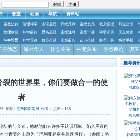
：
书
教堂
动画
导航
资料站
圣教法典
信理神学
多语圣经
释经原则
圣经发凡
教义函授
慕道指南
教理纲要
神学辞典
思高圣经
圣经注释
圣经十讲
神学词典
天主教史
神学论集
神学导论
牧灵圣经
圣经辞典
认识圣经
要理问答
祈祷手册
圣座动态
海外华人
社会关注
中梵关系
热点评论
其它
推荐资
分裂的世界里，你们要做合一的使
河北保
者
-23 来源：
梵蒂冈新闻网
作者： 点击：
138
闽东教
年论坛的与会者，勉励他们在许多不认识耶稣、陷入黑夜的
斯本世青节的主题为「玛利亚起身并急速启程」（参阅：路
郭希锦