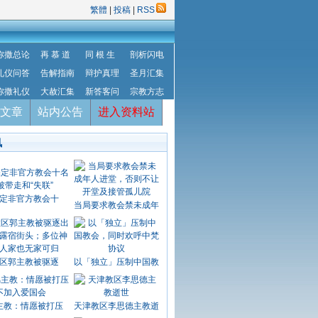
繁體
|
投稿
|
RSS
弥撒总论
再 慕 道
同 根 生
剖析闪电
礼仪问答
告解指南
辩护真理
圣月汇集
弥撒礼仪
大赦汇集
新答客问
宗教方志
文章
站内公告
进入资料站
讯
定非官方教会十
当局要求教会禁未成年
区郭主教被驱逐
以「独立」压制中国教
主教：情愿被打压
天津教区李思德主教逝