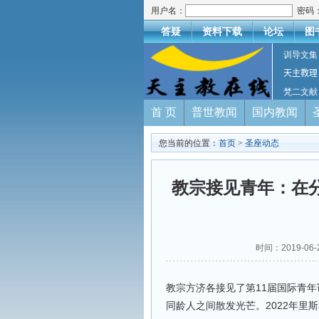
用户名：
密码
答疑
资料下载
论坛
图
训导文集
天主教理
梵二文献
首 页
普世教闻
国内教闻
您当前的位置：
首页
>
圣座动态
教宗接见青年：在
时间：2019-06
教宗方济各接见了第11届国际青
同龄人之间散发光芒。2022年里