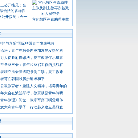
三公开接见：合一
宣化教区崔泰助理主教
章
信仰与喜乐”国际联盟青年发表视频
年论坛：青年在教会内更加发光发热的机
百万人促政府撤恶法，夏主教陪伴示威青
见至圣圣三会：青年和圣召工作的挑战在
威者堵立法会阻逃犯条例二读，夏主教难
圣者可在韩国以脚步追求和平
励公教教育者：重建人文精神，培养青年的
青年大会在波兰举行，教宗鼓励青年聆听
版青年教理》问世，教宗写序叮嘱父母传
励意大利青年学子：行动起来建立美丽宜
新
门