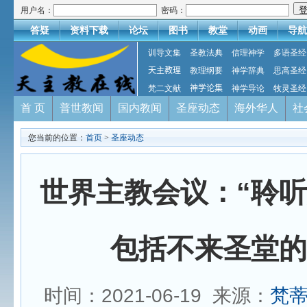
用户名：
密码：
答疑
资料下载
论坛
图书
教堂
动画
导航
训导文集
圣教法典
信理神学
多语圣经
天主教理
教理纲要
神学辞典
思高圣经
梵二文献
神学论集
神学导论
牧灵圣经
首 页
普世教闻
国内教闻
圣座动态
海外华人
社
您当前的位置：
首页
>
圣座动态
世界主教会议：“聆
包括不来圣堂的
时间：2021-06-19 来源：
梵