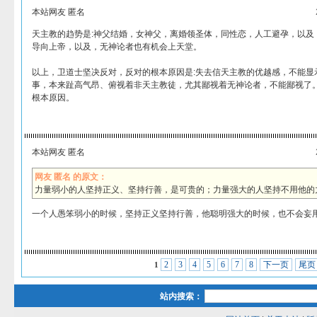
本站网友 匿名
天主教的趋势是:神父结婚，女神父，离婚领圣体，同性恋，人工避孕，以及
导向上帝，以及，无神论者也有机会上天堂。
以上，卫道士坚决反对，反对的根本原因是:失去信天主教的优越感，不能显
事，本来趾高气昂、俯视着非天主教徒，尤其鄙视着无神论者，不能鄙视了
根本原因。
本站网友 匿名
网友 匿名 的原文：
力量弱小的人坚持正义、坚持行善，是可贵的；力量强大的人坚持不用他的
一个人愚笨弱小的时候，坚持正义坚持行善，他聪明强大的时候，也不会妄
2
3
4
5
6
7
8
下一页
尾页
1
站内搜索：