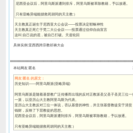
尼西亚会议后，阿里乌斯派遭到排斥，阿里乌斯被革除教籍，予以放逐。
只有亚略异端能拯救死胡同的天主教:）
天主教真正诞生于尼西亚大公会议——投票决定耶稣神性
天主教真正死亡于梵二大公会议——投票通过信仰自由宣言
这叫:自己说的谎，被自己打破。天道轮回
具体实例:亚西西跨宗教祈祷大会
本站网友 匿名
网友 匿名 的原文：
历史知识——阿里乌斯派(亚略异端)
阿里乌斯派是随着基督教广泛传播而出现的反对正教派圣父圣子圣灵三位一
一派，以亚历山大主教阿里乌斯为代表。
亚历山大主教反对三位一体说，否认基督的神性，并主张基督教徒安于清贫
钱财，反映了下层教徒的思想。
尼西亚会议后，阿里乌斯派遭到排斥，阿里乌斯被革除教籍，予以放逐。
只有亚略异端能拯救死胡同的天主教:）