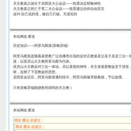
天主教真正诞生于尼西亚大公会议——投票决定耶稣神性
天主教真正死亡于梵二大公会议——投票通过信仰自由宣言
这叫:自己说的谎，被自己打破。天道轮回
本站网友 匿名
历史知识——阿里乌斯派(亚略异端)
阿里乌斯派是随着基督教广泛传播而出现的反对正教派圣父圣子圣灵三位一
派，以亚历山大主教阿里乌斯为代表。
亚历山大主教反对三位一体说，否认基督的神性，并主张基督教徒安于清贫
财，反映了下层教徒的思想。
尼西亚会议后，阿里乌斯派遭到排斥，阿里乌斯被革除教籍，予以放逐。
只有亚略异端能拯救死胡同的天主教:）
本站网友 匿名
网友 匿名 的原文：
网友 匿名 的原文：