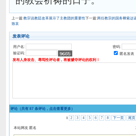
的教会祈祷的日子。
上一篇:
教宗说教廷改革展示了主教团的重要性
下一篇:
两任教宗的国务卿索达
致哀
发表评论
用户名:
密码:
验证码:
匿名发表
发布人身攻击、辱骂性评论者，将被褫夺评论的权利！
评论（共有
87
条评论，点击查看更多）
2
3
4
5
6
7
8
下一页
尾页
1
本站网友 匿名