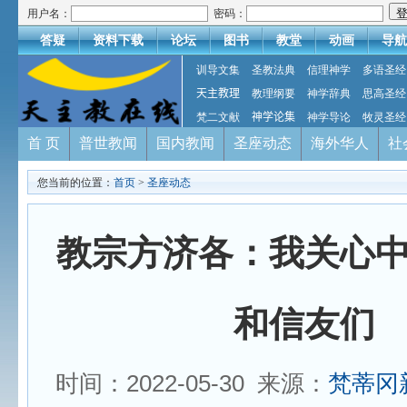
用户名：
密码：
答疑
资料下载
论坛
图书
教堂
动画
导航
训导文集
圣教法典
信理神学
多语圣经
天主教理
教理纲要
神学辞典
思高圣经
梵二文献
神学论集
神学导论
牧灵圣经
首 页
普世教闻
国内教闻
圣座动态
海外华人
社
您当前的位置：
首页
>
圣座动态
教宗方济各：我关心
和信友们
时间：2022-05-30 来源：
梵蒂冈