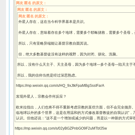
网友 匿名 的原文：
网友 匿名 的原文：
网友 匿名 的原文：
外星人存在，这在当今科学界基本是共识。
外星人存在，意味着存在多个地球，需要多个耶稣拯救，需要多个圣母，
所以，只有亚略异端能让基督宗教自圆其说。
但，绝大多数基督徒没有这样的视野，因为封闭、驯化、洗脑。
所以，没有什么天主子、天主圣母，因为多个地球—多个圣母—陷天主于
所以，我的信仰当然是经过深思熟虑。
https://mp.weixin.qq.com/s/HQ_9xJtkFpaMBgSssIFarA
发现外星人，宗教会作何反应？
欧米拉指出，人们也将不得不重新考虑宗教的某些方面，但不会完全抛弃。
临地球以外的多个世界，这是在用温和的方式修改基督教徒的自我认识”，
认识。但他还说：“这不是一个增加或减少的问题，而是以一种新的方式审视
https://mp.weixin.qq.com/s/02yBGZPnbGO9F2uMTbfJ5w