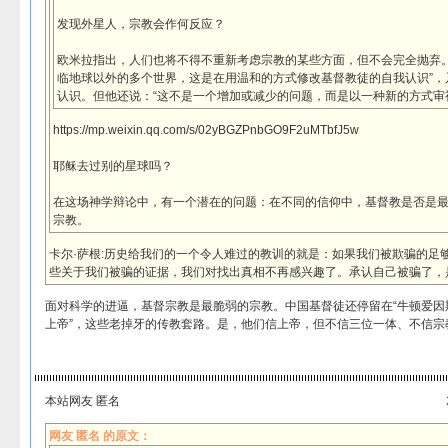
发现外星人，宗教会作何反应？
欧米拉指出，人们也将不得不重新考虑宗教的某些方面，但不会完全抛弃。
临地球以外的多个世界，这是在用温和的方式修改基督教徒的自我认识”，
认识。但他还说：“这不是一个增加或减少的问题，而是以一种新的方式审
https://mp.weixin.qq.com/s/02yBGZPnbGO9F2uMTbfJ5w
耶稣去过别的星球吗？
在这场神学辩论中，有一个潜在的问题：在不同的信仰中，基督教是否是
宗教。
卡尔·萨根:历史给我们的一个令人难过的教训的就是：如果我们被欺骗的足
些关于我们被骗的证据，我们对找出真相不再感兴趣了。承认自己被骗了，
面对科学的进逼，基督宗教是最脆弱的宗教。中国基督徒还停留在“牛顿爱因斯
上帝”，这些老掉牙的传教套路。是，他们信上帝，但不信三位一体、不信宗
本站网友 匿名
网友 匿名 的原文：