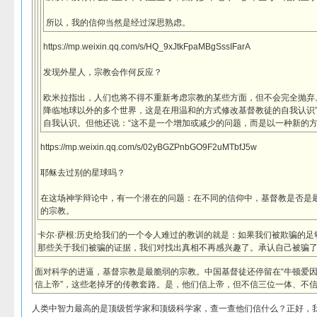
所以，我的信仰当然是经过深思熟虑。
https://mp.weixin.qq.com/s/HQ_9xJtkFpaMBgSssIFarA
发现外星人，宗教会作何反应？
欧米拉指出，人们也将不得不重新考虑宗教的某些方面，但不会完全抛弃
降临地球以外的多个世界，这是在用温和的方式修改基督教徒的自我认识
自我认识。但他还说：“这不是一个增加或减少的问题，而是以一种新的方
https://mp.weixin.qq.com/s/02yBGZPnbGO9F2uMTbfJ5w
耶稣去过别的星球吗？
在这场神学辩论中，有一个潜在的问题：在不同的信仰中，基督教是否是
的宗教。
卡尔·萨根:历史给我们的一个令人难过的教训的就是：如果我们被欺骗的
那些关于我们被骗的证据，我们对找出真相不再感兴趣了。承认自己被骗
面对科学的进逼，基督宗教是最脆弱的宗教。中国基督徒还停留在“牛顿爱因
信上帝”，这些老掉牙的传教套路。是，他们信上帝，但不信三位一体、不
人类中智力最高的是顶级哲学家和顶级科学家，查一查他们信什么？正好，