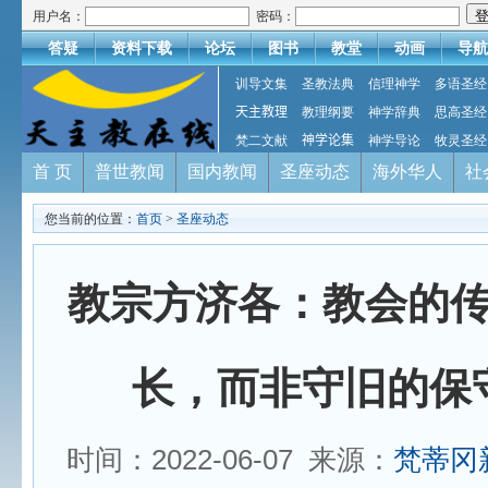
用户名：
密码：
答疑
资料下载
论坛
图书
教堂
动画
导航
训导文集
圣教法典
信理神学
多语圣经
天主教理
教理纲要
神学辞典
思高圣经
梵二文献
神学论集
神学导论
牧灵圣经
首 页
普世教闻
国内教闻
圣座动态
海外华人
社
您当前的位置：
首页
>
圣座动态
教宗方济各：教会的
长，而非守旧的保
时间：2022-06-07 来源：
梵蒂冈