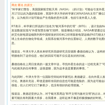
网友 匿名 的原文：
“科学家们警告，美国国家航空航天局（NASA）（的计划）可能会引发外星人
月17日以此为题的报道称，英国牛津大学的科学家们对NASA向太空广播
告，认为相关计划可能会产生危险的意外后果，包括引发外星人入侵。
RT表示，科学家们所说的计划名为“银河系中的灯塔”（BITG），该计划由
发送数据实现与“外星智慧生物”打招呼。报道继续介绍说，NASA希望通过位
的艾伦射电望远镜阵列和中国研发的500米口径球面射电望远镜(FAST)朝
球上生命的生物化学组成、太阳系在银河系中的位置标记、人类的数字化图
息。
报道说，牛津大学人类未来研究所高级研究员安德斯·桑德伯格认为，这样
明接收到了这些信息，他们的回应可能不仅仅是友好的问候。
桑德伯格在上周日发表的一篇文章中说，寻找外星生命的这一过程充满了“可
与此相关的任何事情，这很遗憾，因为这本该是重要的事情。”
与此同时，牛津大学另一位国际空间站科学家托比·奥德建议，在向外星人
讨论。奥德补充说，即使是接听传回的信息也可能是危险的，因为这可能会
很低，但人们对它们了解甚少，也没有很好的处理措施。”
报道说，奥德还坚持认为，对于银河系周边“和平文明与敌对文明”的占比，
素可能比有利因素大得多，在我看来，这听起来不像是积极接触的好时机。”