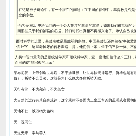
在这场神学辩论中，有一个潜在的问题：在不同的信仰中，基督教是否是
念的宗教。
卡尔·萨根:历史给我们的一个令人难过的教训的就是：如果我们被欺骗的
回那些关于我们被骗的证据，我们对找出真相不再感兴趣了。承认自己被
面对科学的进逼，基督宗教是最脆弱的宗教。中国基督徒还停留在“牛顿爱因
信上帝”，这些老掉牙的传教套路。是，他们信上帝，但不信三位一体、不
人类中智力最高的是顶级哲学家和顶级科学家，查一查他们信什么？正好，
而同的信“非宗教的上帝”
莱布尼茨：上帝创造世界后，不干涉世界，让世界按规律运行。祈祷也是有
值），祈祷不会灵验。这就是为什么绝大多数祈祷无效。
天行有常，不为尧存，不为桀亡
大自然的运行有其自身规律，这个规律不会因为三皇五帝尧的圣明或者夏朝
天地不仁，以万物为刍狗
天一视同仁
天道无亲，常与善人