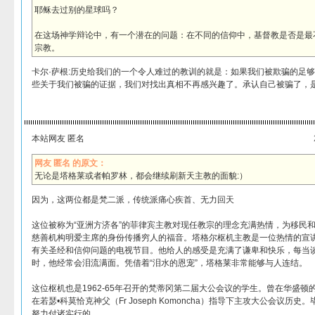
耶稣去过别的星球吗？
在这场神学辩论中，有一个潜在的问题：在不同的信仰中，基督教是否是最
宗教。
卡尔·萨根:历史给我们的一个令人难过的教训的就是：如果我们被欺骗的足
些关于我们被骗的证据，我们对找出真相不再感兴趣了。承认自己被骗了，
本站网友 匿名
网友 匿名 的原文：
无论是塔格莱或者帕罗林，都会继续刷新天主教的面貌:）
因为，这两位都是梵二派，传统派痛心疾首、无力回天
这位被称为“亚洲方济各”的菲律宾主教对现任教宗的理念充满热情，为移民
慈善机构明爱主席的身份传播穷人的福音。塔格尔枢机主教是一位热情的宣
有关圣经和信仰问题的电视节目。他给人的感受是充满了谦卑和快乐，每当
时，他经常会泪流满面。凭借着“泪水的恩宠”，塔格莱非常能够与人连结。
这位枢机也是1962-65年召开的梵蒂冈第二届大公会议的学生。曾在华盛
在若瑟•科莫恰克神父（Fr Joseph Komoncha）指导下主攻大公会议历史
努力付诸实行的。