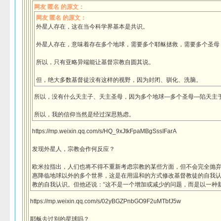
网友 匿名 的原文：
网友 匿名 的原文：
外星人存在，这在当今科学界基本是共识。
外星人存在，意味着存在多个地球，需要多个耶稣拯救，需要多个圣母
所以，只有亚略异端能让基督宗教自圆其说。
但，绝大多数基督徒没有这样的视野，因为封闭、驯化、洗脑。
所以，没有什么天主子、天主圣母，因为多个地球—多个圣母—陷天主
所以，我的信仰当然是经过深思熟虑。
https://mp.weixin.qq.com/s/HQ_9xJtkFpaMBgSssIFarA
发现外星人，宗教会作何反应？
欧米拉指出，人们也将不得不重新考虑宗教的某些方面，但不会完全抛弃
惠降临地球以外的多个世界，这是在用温和的方式修改基督教徒的自我认
教的自我认识。但他还说：“这不是一个增加或减少的问题，而是以一种
https://mp.weixin.qq.com/s/02yBGZPnbGO9F2uMTbfJ5w
耶稣去过别的星球吗？