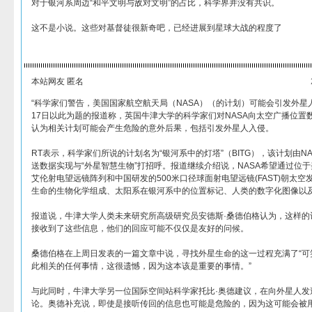
对于银河系周边“和平文明与敌对文明”的占比，科学界并没有共识。
这不是小说。这些对基督徒很新奇吧，已经进展到星球大战的程度了
本站网友 匿名
“科学家们警告，美国国家航空航天局（NASA）（的计划）可能会引发外星人入
17日以此为题的报道称，英国牛津大学的科学家们对NASA向太空广播位置
认为相关计划可能会产生危险的意外后果，包括引发外星人入侵。
RT表示，科学家们所说的计划名为“银河系中的灯塔”（BITG），该计划由N
送数据实现与“外星智慧生物”打招呼。报道继续介绍说，NASA希望通过位于
艾伦射电望远镜阵列和中国研发的500米口径球面射电望远镜(FAST)朝太
生命的生物化学组成、太阳系在银河系中的位置标记、人类的数字化图像以
报道说，牛津大学人类未来研究所高级研究员安德斯·桑德伯格认为，这样的
接收到了这些信息，他们的回应可能不仅仅是友好的问候。
桑德伯格在上周日发表的一篇文章中说，寻找外星生命的这一过程充满了“可笑
此相关的任何事情，这很遗憾，因为这本该是重要的事情。”
与此同时，牛津大学另一位国际空间站科学家托比·奥德建议，在向外星人发
论。奥德补充说，即使是接听传回的信息也可能是危险的，因为这可能会被用