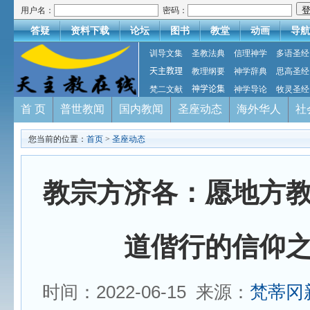
用户名：
密码：
答疑
资料下载
论坛
图书
教堂
动画
导航
训导文集
圣教法典
信理神学
多语圣经
天主教理
教理纲要
神学辞典
思高圣经
梵二文献
神学论集
神学导论
牧灵圣经
首 页
普世教闻
国内教闻
圣座动态
海外华人
社
您当前的位置：
首页
>
圣座动态
教宗方济各：愿地方
道偕行的信仰
时间：2022-06-15 来源：
梵蒂冈