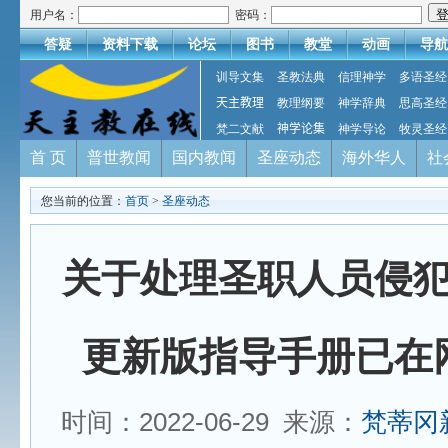
用户名：
密码：
答疑
资料下载
论坛
图书
教堂
动画
导航
训导文集
圣教法典
信理神学
多语圣经
天主教理
教理纲要
神学辞典
思高圣经
梵二文献
神学论集
神学导论
牧灵圣经
首 页
普世教闻
国内教闻
圣座动态
海外华人
社
您当前的位置：
首页
>
圣座动态
关于处理圣职人员侵
更新版指导手册已在
时间：2022-06-29 来源：
梵蒂冈