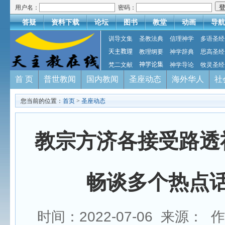
用户名：
密码：
答疑
资料下载
论坛
图书
教堂
动画
导航
训导文集
圣教法典
信理神学
多语圣经
天主教理
教理纲要
神学辞典
思高圣经
梵二文献
神学论集
神学导论
牧灵圣经
首 页
普世教闻
国内教闻
圣座动态
海外华人
社
您当前的位置：
首页
>
圣座动态
教宗方济各接受路透
畅谈多个热点
时间：2022-07-06 来源：