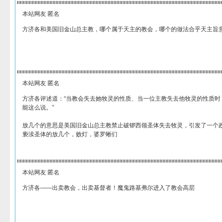
本站网友 匿名
方济各和美国旧金山总主教，哪个属于天主的教会，哪个的做法合乎天主旨
本站网友 匿名
方济各评述道：“当教会失去她牧灵的性质、当一位主教失去他牧灵的性质时
能这么说。”
放几个的意思是美国旧金山总主教禁止破锣西领圣体失去牧灵，引发了一个
亵渎圣体的放几个，败灯，婆罗蜥们
本站网友 匿名
方济各——出卖教会，出卖基督者！魔鬼路基弗尔进入了教会高层