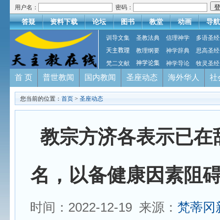
用户名：
密码：
答疑
资料下载
论坛
图书
教堂
动画
导航
训导文集
圣教法典
信理神学
多语圣经
天主教理
教理纲要
神学辞典
思高圣经
梵二文献
神学论集
神学导论
牧灵圣经
首 页
普世教闻
国内教闻
圣座动态
海外华人
社
您当前的位置：
首页
>
圣座动态
教宗方济各表示已在
名，以备健康因素阻
时间：2022-12-19 来源：
梵蒂冈