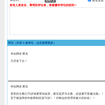
验证码:
匿名发表
发布人身攻击、辱骂性评论者，将被褫夺评论的权利！
评论（共有
4
条评论，点击查看更多）
本站网友 匿名
方济各下台！
本站网友 匿名
普世的主教们75岁就要荣休故里，教宗是罗马主教，也该遵守普遍法规）！
至于被选举的年龄限制应该70岁）！对教会的管理有极大的好处）！