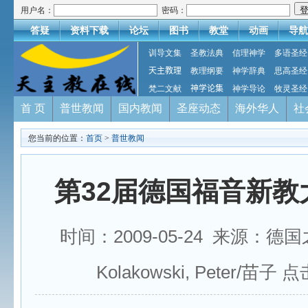
用户名：
密码：
答疑
资料下载
论坛
图书
教堂
动画
导航
训导文集
圣教法典
信理神学
多语圣经
天主教理
教理纲要
神学辞典
思高圣经
梵二文献
神学论集
神学导论
牧灵圣经
首 页
普世教闻
国内教闻
圣座动态
海外华人
社
您当前的位置：
首页
>
普世教闻
第32届德国福音新教
时间：2009-05-24 来源：德
Kolakowski, Peter/苗子 