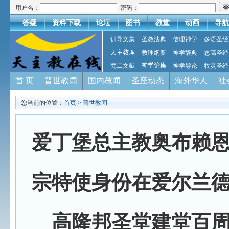
用户名：
密码：
答疑
资料下载
论坛
图书
教堂
动画
导航
训导文集
圣教法典
信理神学
多语圣经
天主教理
教理纲要
神学辞典
思高圣经
梵二文献
神学论集
神学导论
牧灵圣经
首 页
普世教闻
国内教闻
圣座动态
海外华人
社
您当前的位置：
首页
>
普世教闻
爱丁堡总主教奥布赖
宗特使身份在爱尔兰
高隆邦圣堂建堂百