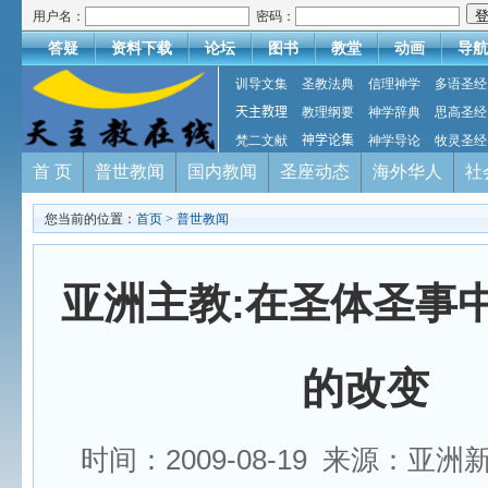
用户名：
密码：
答疑
资料下载
论坛
图书
教堂
动画
导航
训导文集
圣教法典
信理神学
多语圣经
天主教理
教理纲要
神学辞典
思高圣经
梵二文献
神学论集
神学导论
牧灵圣经
首 页
普世教闻
国内教闻
圣座动态
海外华人
社
您当前的位置：
首页
>
普世教闻
亚洲主教:在圣体圣事
的改变
时间：2009-08-19 来源：亚