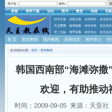
用户名：
密码：
答疑
资料下载
论坛
图书
教堂
动画
导航
训导文集
圣教法典
信理神学
多语圣经
天主教理
教理纲要
神学辞典
思高圣经
梵二文献
神学论集
神学导论
牧灵圣经
首 页
普世教闻
国内教闻
圣座动态
海外华人
社
您当前的位置：
首页
>
普世教闻
韩国西南部“海滩弥撒
欢迎，有助推动
时间：2009-09-05 来源：天亚