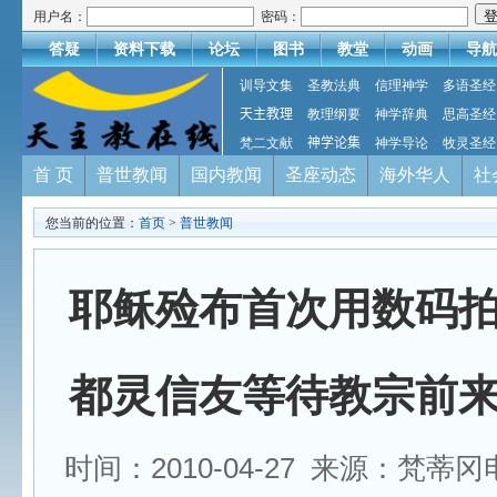
用户名：
密码：
答疑
资料下载
论坛
图书
教堂
动画
导航
训导文集
圣教法典
信理神学
多语圣经
天主教理
教理纲要
神学辞典
思高圣经
梵二文献
神学论集
神学导论
牧灵圣经
首 页
普世教闻
国内教闻
圣座动态
海外华人
社
您当前的位置：
首页
>
普世教闻
耶稣殓布首次用数码
都灵信友等待教宗前
时间：2010-04-27 来源：梵蒂