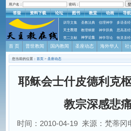
用户名：
密码：
答疑
资料下载
论坛
图书
教堂
动画
导航
训导文集
圣教法典
信理神学
多语圣经
天主教理
教理纲要
神学辞典
思高圣经
梵二文献
神学论集
神学导论
牧灵圣经
首 页
普世教闻
国内教闻
圣座动态
海外华人
社
您当前的位置：
首页
>
圣座动态
耶稣会士什皮德利克
教宗深感悲
时间：2010-04-19 来源：梵蒂