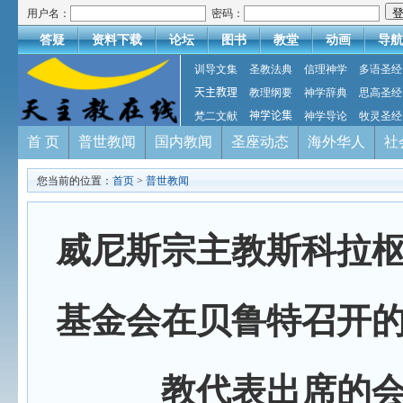
用户名：
密码：
答疑
资料下载
论坛
图书
教堂
动画
导航
训导文集
圣教法典
信理神学
多语圣经
天主教理
教理纲要
神学辞典
思高圣经
梵二文献
神学论集
神学导论
牧灵圣经
首 页
普世教闻
国内教闻
圣座动态
海外华人
社
您当前的位置：
首页
>
普世教闻
威尼斯宗主教斯科拉
基金会在贝鲁特召开
教代表出席的