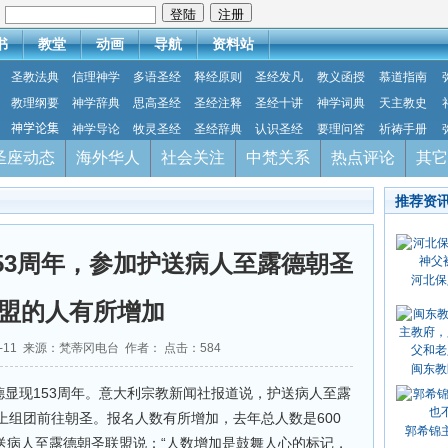
：
书
教堂
动画
导航
资料站
圣教法典
信理神学
多语圣经
释经原则
圣经发凡
教义函授
慕道指南
教理纲要
神学辞典
思高圣经
圣经注释
圣经十讲
神学词典
天主教史
神学论集
神学导论
牧灵圣经
圣经辞典
认识圣经
要理问答
祈祷手册
圣座动态
海外华人
社会关注
中梵关系
热点评论
其它
推荐资
53周年，参加护送病人至露德朝圣
河北保
盟的人有所增加
02-11 来源：梵蒂冈电台 作者： 点击：
584
闽东教
德显现153周年。意大利宗教新闻社报道说，护送病人至露
上组团前往朝圣。报名人数有所增加，去年总人数是600
郭希锦
护送病人至露德朝圣联盟说：“人数增加是鼓舞人心的标记，