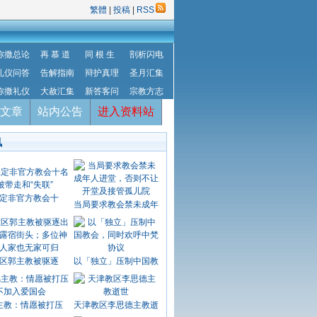
繁體
|
投稿
|
RSS
弥撒总论
再 慕 道
同 根 生
剖析闪电
礼仪问答
告解指南
辩护真理
圣月汇集
弥撒礼仪
大赦汇集
新答客问
宗教方志
文章
站内公告
进入资料站
讯
定非官方教会十
当局要求教会禁未成年
区郭主教被驱逐
以「独立」压制中国教
主教：情愿被打压
天津教区李思德主教逝