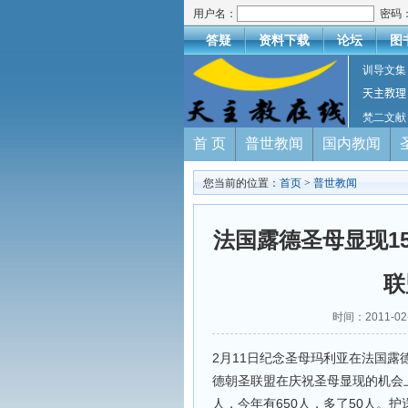
用户名：
密码
答疑
资料下载
论坛
图
训导文集
天主教理
梵二文献
首 页
普世教闻
国内教闻
您当前的位置：
首页
>
普世教闻
法国露德圣母显现1
联
时间：2011-
2月11日纪念圣母玛利亚在法国露
德朝圣联盟在庆祝圣母显现的机会
人，今年有650人，多了50人。