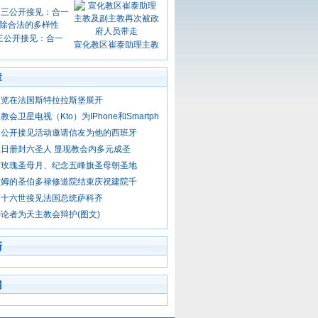
三公开接见：合一
宣化教区崔泰助理主教
章
展览在法国斯特拉拉斯堡展开
会卫星电视（Kto）为IPhone和Smartph
三公开接见活动邀请信友为他的西班牙
日册封六圣人 显现教会内多元成圣
度玫瑰圣母月、纪念五峰旗圣母朝圣地
雷姆的圣伯多禄修道院结束庆祝建院千
笃十六世接见法国总统萨科齐
论者为天主教会辩护(图文)
新
门