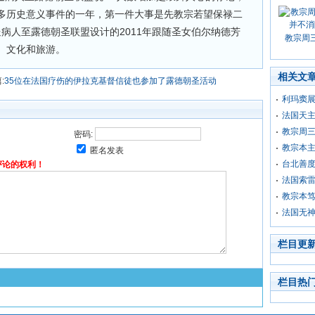
多历史意义事件的一年，第一件大事是先教宗若望保禄二
送病人至露德朝圣联盟设计的2011年跟随圣女伯尔纳德芳
教宗周
、文化和旅游。
相关文
:
35位在法国疗伤的伊拉克基督信徒也参加了露德朝圣活动
利玛窦
法国天主教
教宗周
密码:
教宗本主
匿名发表
台北善
评论的权利！
法国索
教宗本
法国无神
栏目更
栏目热