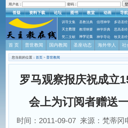
用户名：
密码：
答疑
资料下载
论坛
图书
教堂
动画
导航
训导文集
圣教法典
信理神学
多语圣经
天主教理
教理纲要
神学辞典
思高圣经
梵二文献
神学论集
神学导论
牧灵圣经
首 页
普世教闻
国内教闻
圣座动态
海外华人
社
您当前的位置：
首页
>
普世教闻
罗马观察报庆祝成立1
会上为订阅者赠送
时间：2011-09-07 来源：梵蒂