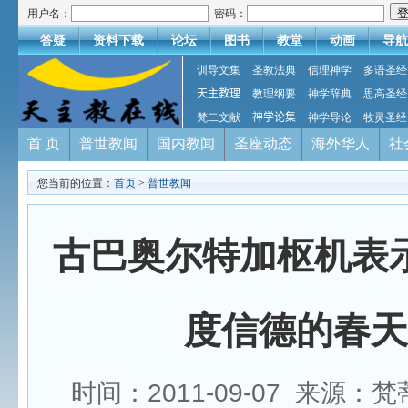
用户名：
密码：
答疑
资料下载
论坛
图书
教堂
动画
导航
训导文集
圣教法典
信理神学
多语圣经
天主教理
教理纲要
神学辞典
思高圣经
梵二文献
神学论集
神学导论
牧灵圣经
首 页
普世教闻
国内教闻
圣座动态
海外华人
社
您当前的位置：
首页
>
普世教闻
古巴奥尔特加枢机表
度信德的春天
时间：2011-09-07 来源：