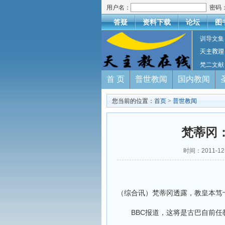
用户名：
密码
答疑
资料下载
论坛
图
训导文集
天主教理
梵二文献
首 页
普世教闻
国内教闻
您当前的位置：
首页
>
普世教闻
梵蒂冈
时间：2011-
（综合讯）梵蒂冈透露，教皇本笃
BBC报道，这将是古巴自前任教