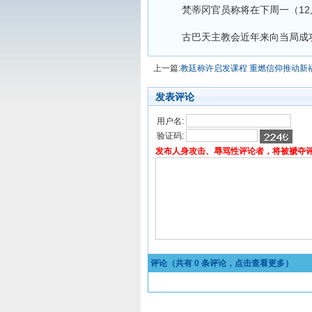
梵蒂冈官员称将在下周一（12月
古巴天主教会近年来向当局成功
上一篇:
教廷称许启发课程 重燃信仰推动新
发表评论
用户名:
验证码:
发布人身攻击、辱骂性评论者，将被褫夺
评论（共有
0
条评论，点击查看更多）