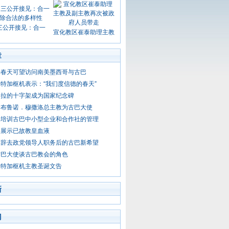
三公开接见：合一
宣化教区崔泰助理主教
章
年春天可望访问南美墨西哥与古巴
特加枢机表示：“我们度信德的春天”
帕拉的十字架成为国家纪念碑
命布鲁诺．穆撒洛总主教为古巴大使
持培训古巴中小型企业和合作社的管理
将展示已故教皇血液
罗辞去政党领导人职务后的古巴新希望
古巴大使谈古巴教会的角色
尔特加枢机主教圣诞文告
新
门