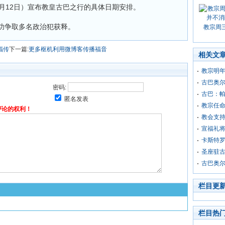
12日）宣布教皇古巴之行的具体日期安排。
争取多名政治犯获释。
教宗周
福传
下一篇:
更多枢机利用微博客传播福音
相关文
教宗明
古巴奥尔
密码:
古巴：
匿名发表
教宗任
评论的权利！
教会支
宣福礼
卡斯特
圣座驻
古巴奥
栏目更
栏目热