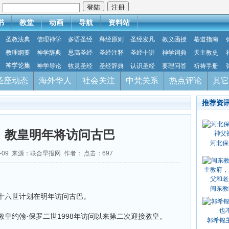
：
书
教堂
动画
导航
资料站
圣教法典
信理神学
多语圣经
释经原则
圣经发凡
教义函授
慕道指南
教理纲要
神学辞典
思高圣经
圣经注释
圣经十讲
神学词典
天主教史
神学论集
神学导论
牧灵圣经
圣经辞典
认识圣经
要理问答
祈祷手册
圣座动态
海外华人
社会关注
中梵关系
热点评论
其它
推荐资
：教皇明年将访问古巴
河北保
12-09 来源：联合早报网 作者： 点击：
697
闽东教
十六世计划在明年访问古巴。
皇约翰·保罗二世1998年访问以来第二次迎接教皇。
郭希锦