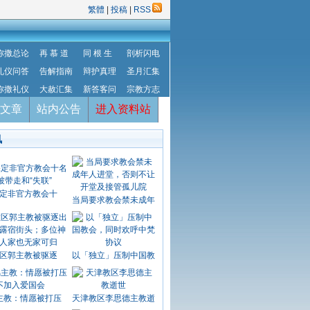
繁體
|
投稿
|
RSS
弥撒总论
再 慕 道
同 根 生
剖析闪电
礼仪问答
告解指南
辩护真理
圣月汇集
弥撒礼仪
大赦汇集
新答客问
宗教方志
文章
站内公告
进入资料站
讯
定非官方教会十
当局要求教会禁未成年
区郭主教被驱逐
以「独立」压制中国教
主教：情愿被打压
天津教区李思德主教逝