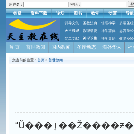
用户名：
密码：
答疑
资料下载
论坛
图书
教堂
动画
导航
训导文集
圣教法典
信理神学
多语圣经
天主教理
教理纲要
神学辞典
思高圣经
梵二文献
神学论集
神学导论
牧灵圣经
首 页
普世教闻
国内教闻
圣座动态
海外华人
社
您当前的位置：
首页
>
普世教闻
“Ŭ���ٳ��Ž����ƶ����ѻ��������¸�������”�Ǳ��£�2�£�16����ӡ�����������10��ȫ������˾����Ȼ���ʱ�ó��Ľ��ۡ�����ȫ�����ص�64λ������˾��μ��˱����� “�¸������������Ҫ�ԡ���ӡ����ʵ�¸����ķ�ʽ”Ϊ����Ļ��顣������ƣ��������ʱ������ǿ��Ҫ�����Ž����˾���Ǳ˴˼���ְ㻥������ľ��񣬺�ʹ