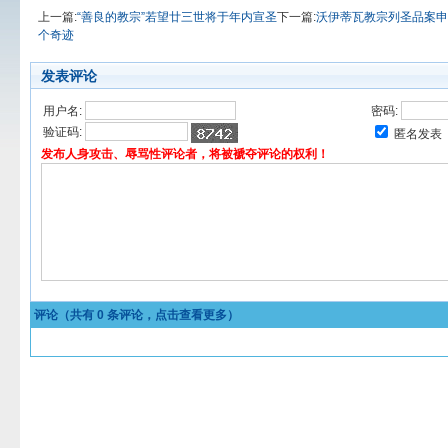
上一篇:
“善良的教宗”若望廿三世将于年内宣圣
下一篇:
沃伊蒂瓦教宗列圣品案申
个奇迹
发表评论
用户名:
密码:
验证码:
匿名发表
发布人身攻击、辱骂性评论者，将被褫夺评论的权利！
评论（共有
0
条评论，点击查看更多）