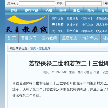
用户名：
密码：
答疑
资料下载
论坛
图书
教堂
动画
导航
训导文集
圣教法典
信理神学
多语圣经
天主教理
教理纲要
神学辞典
思高圣经
梵二文献
神学论集
神学导论
牧灵圣经
首 页
普世教闻
国内教闻
圣座动态
海外华人
社
您当前的位置：
首页
>
普世教闻
若望保禄二世和若望二十三世
时间：2013-07-06 来源：梵蒂冈电台 作者： 点
真福若望保禄二世和若望二十三世极有可能在今年内被册封为圣
法令，认可了第二个归功教宗沃伊蒂瓦代祷的奇迹，并且开启了
使没有第二个奇迹。