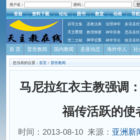
用户名：
密码：
答疑
资料下载
论坛
图书
教堂
动画
导航
训导文集
圣教法典
信理神学
多语圣经
天主教理
教理纲要
神学辞典
思高圣经
梵二文献
神学论集
神学导论
牧灵圣经
首 页
普世教闻
国内教闻
圣座动态
海外华人
社
您当前的位置：
首页
>
普世教闻
马尼拉红衣主教强调
福传活跃的使
时间：2013-08-10 来源：
亚洲新