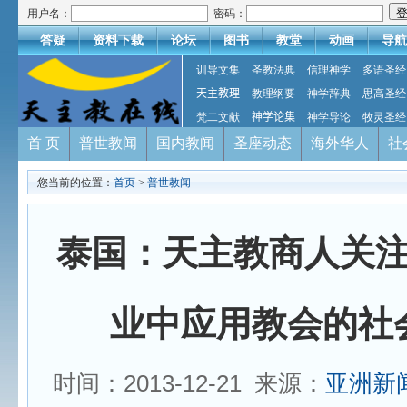
用户名：
密码：
答疑
资料下载
论坛
图书
教堂
动画
导航
训导文集
圣教法典
信理神学
多语圣经
天主教理
教理纲要
神学辞典
思高圣经
梵二文献
神学论集
神学导论
牧灵圣经
首 页
普世教闻
国内教闻
圣座动态
海外华人
社
您当前的位置：
首页
>
普世教闻
泰国：天主教商人关
业中应用教会的社
时间：2013-12-21 来源：
亚洲新